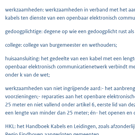
werkzaamheden: werkzaamheden in verband met het aanl
kabels ten dienste van een openbaar elektronisch commu
gedoogplichtige: degene op wie een gedoogplicht rust als b
college: college van burgemeester en wethouders;
huisaansluiting: het gedeelte van een kabel met een len
openbaar elektronisch communicatienetwerk verbindt met
onder k van de wet;
werkzaamheden van niet ingrijpende aard:- het aanbrenge
voorzieningen;- reparaties aan het openbare elektronis
25 meter en niet vallend onder artikel 6, eerste lid van 
een lengte van minder dan 25 meter; én- het openen en
HKL: het Handboek Kabels en Leidingen, zoals afzonderlij
Regio Eindhoven aangesloten gemeenten.