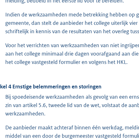
melding, bedoeld in het eerste lid voor te bereiden.
Indien de werkzaamheden mede betrekking hebben op gr
gemeente, dan stelt de aanbieder het college uiterlijk vie
schriftelijk in kennis van de resultaten van het overleg t
Voor het verrichten van werkzaamheden van niet ingrijp
aan het college minimaal drie dagen voorafgaand aan d
het college vastgesteld formulier en volgens het HKL.
ikel 4 Ernstige belemmeringen en storingen
Bij spoedeisende werkzaamheden als gevolg van een erns
zin van artikel 5.6, tweede lid van de wet, volstaat de a
werkzaamheden.
De aanbieder maakt achteraf binnen één werkdag, meld
middel van een door de burgemeester vastgesteld formuli