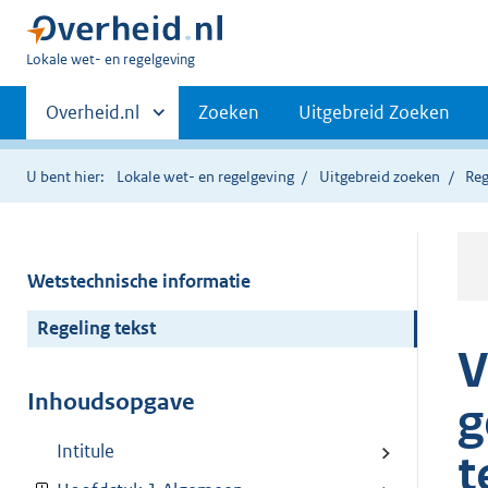
U
Lokale wet- en regelgeving
bent
Primaire
hier:
Andere
Overheid.nl
Zoeken
Uitgebreid Zoeken
sites
navigatie
binnen
U bent hier:
Lokale wet- en regelgeving
Uitgebreid zoeken
Reg
Wetstechnische informatie
Regeling tekst
V
Inhoudsopgave
g
Intitule
t