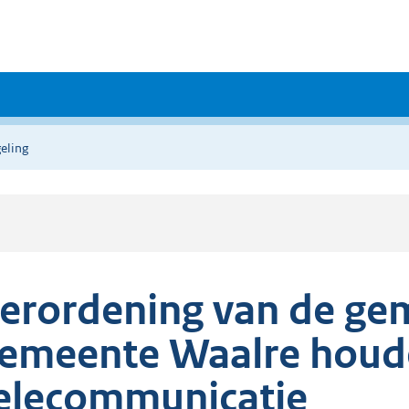
eling
erordening van de ge
emeente Waalre houde
elecommunicatie