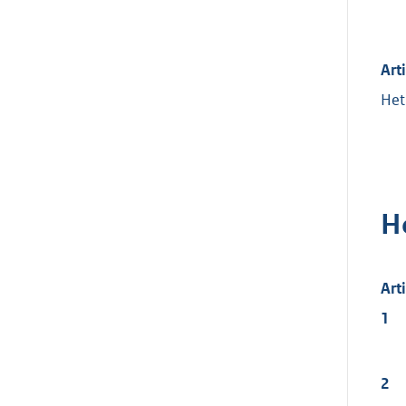
Art
Het
H
Art
1
2