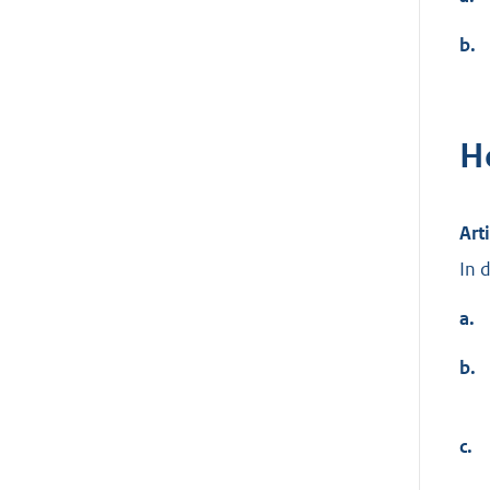
b.
H
Art
In 
a.
b.
c.