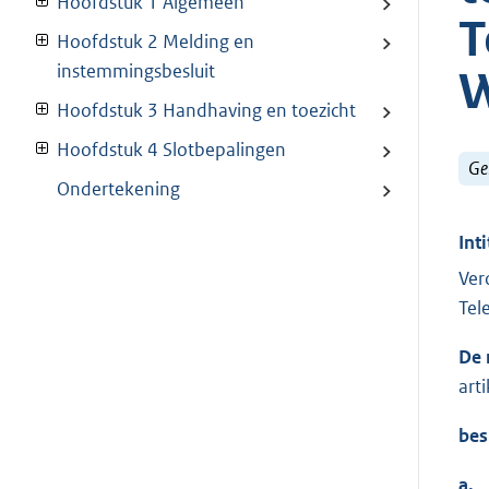
Hoofdstuk 1 Algemeen
T
Hoofdstuk 2 Melding en
instemmingsbesluit
W
Hoofdstuk 3 Handhaving en toezicht
Hoofdstuk 4 Slotbepalingen
Ge
Ondertekening
Inti
Ver
Tel
De 
art
bes
a.