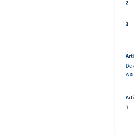
2
3
Art
De 
wer
Art
1