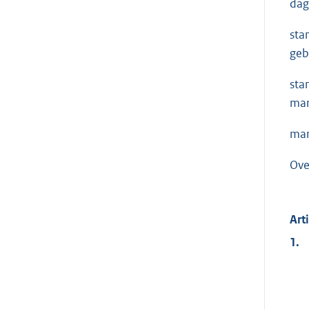
dag
sta
gebr
sta
mar
mar
Ove
Art
1.