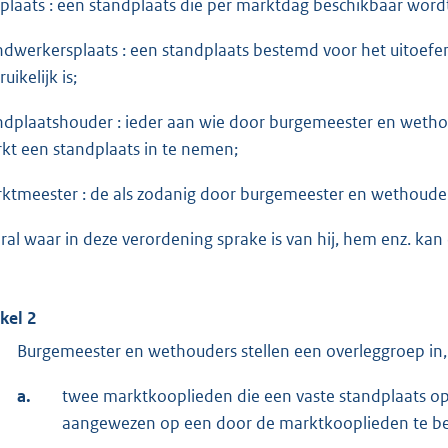
plaats : een standplaats die per marktdag beschikbaar word
ndwerkersplaats : een standplaats bestemd voor het uitoefe
uikelijk is;
ndplaatshouder : ieder aan wie door burgemeester en weth
kt een standplaats in te nemen;
ktmeester : de als zodanig door burgemeester en wethoud
ral waar in deze verordening sprake is van hij, hem enz. kan
ikel 2
Burgemeester en wethouders stellen een overleggroep in
a.
twee marktkooplieden die een vaste standplaats o
aangewezen op een door de marktkooplieden te be