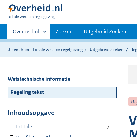
U
Lokale wet- en regelgeving
bent
Primaire
hier:
Andere
Overheid.nl
Zoeken
Uitgebreid Zoeken
sites
navigatie
binnen
U bent hier:
Lokale wet- en regelgeving
Uitgebreid zoeken
Reg
Wetstechnische informatie
Regeling tekst
Re
Inhoudsopgave
V
Intitule
M