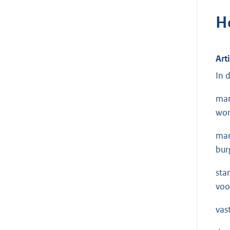
H
Art
In 
mar
wor
mar
bur
sta
voo
vas