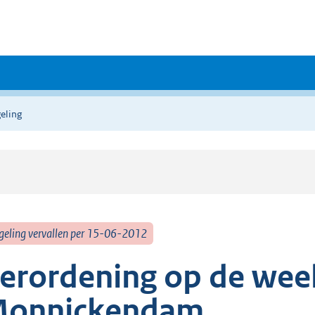
eling
geling vervallen per 15-06-2012
erordening op de wee
onnickendam