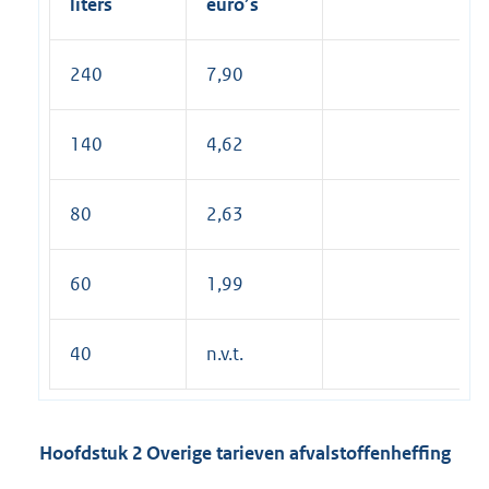
liters
euro’s
240
7,90
140
4,62
80
2,63
60
1,99
40
n.v.t.
Hoofdstuk 2 Overige tarieven afvalstoffenheffing