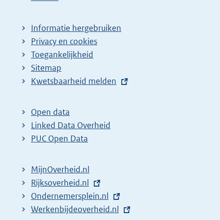
Informatie hergebruiken
Privacy en cookies
Toegankelijkheid
Sitemap
E
Kwetsbaarheid melden
x
t
Open data
e
Linked Data Overheid
r
PUC Open Data
n
e
MijnOverheid.nl
l
E
Rijksoverheid.nl
i
x
E
Ondernemersplein.nl
n
t
x
E
Werkenbijdeoverheid.nl
k