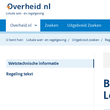
U
Lokale wet- en regelgeving
bent
Primaire
hier:
Andere
Overheid.nl
Zoeken
Uitgebreid Zoeken
sites
navigatie
binnen
U bent hier:
Lokale wet- en regelgeving
Uitgebreid zoeken
Reg
Wetstechnische informatie
Regeling tekst
B
L