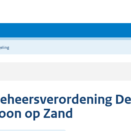
eling
eheersverordening D
oon op Zand