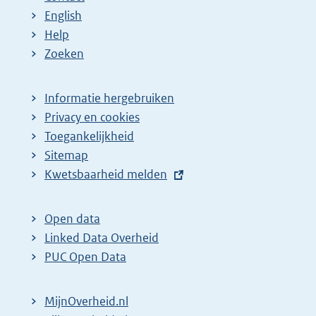
English
Help
Zoeken
Informatie hergebruiken
Privacy en cookies
Toegankelijkheid
Sitemap
E
Kwetsbaarheid melden
x
t
Open data
e
Linked Data Overheid
r
PUC Open Data
n
e
MijnOverheid.nl
l