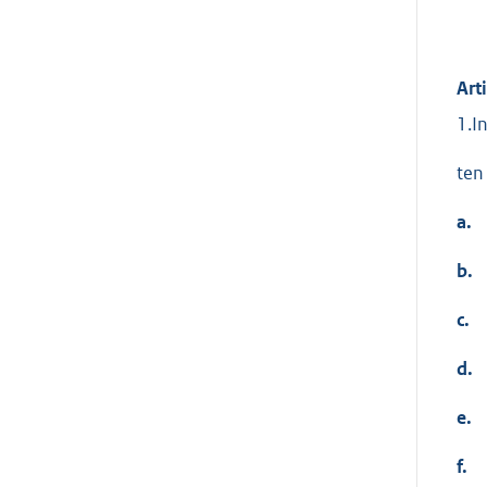
Art
1.I
ten
a.
b.
c.
d.
e.
f.