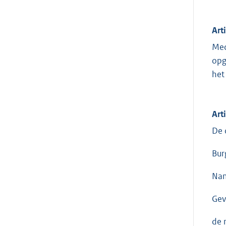
Art
Med
opg
het
Art
De 
Bur
Nam
Gev
de 