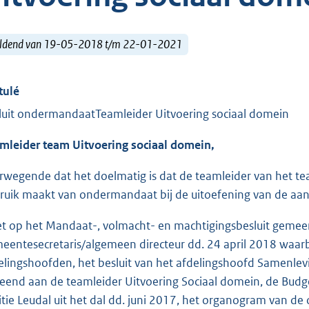
ldend van 19-05-2018 t/m 22-01-2021
tulé
luit ondermandaatTeamleider Uitvoering sociaal domein
mleider team Uitvoering sociaal domein,
rwegende dat het doelmatig is dat de teamleider van het te
ruik maakt van ondermandaat bij de uitoefening van de 
et op het Mandaat-, volmacht- en machtigingsbesluit gemeen
eentesecretaris/algemeen directeur dd. 24 april 2018 waa
elingshoofden, het besluit van het afdelingshoofd Samenle
leend aan de teamleider Uitvoering Sociaal domein, de Bu
itie Leudal uit het dal dd. juni 2017, het organogram van de