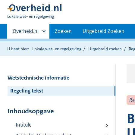
U
Lokale wet- en regelgeving
bent
Primaire
hier:
Andere
Overheid.nl
Zoeken
Uitgebreid Zoeken
sites
navigatie
binnen
U bent hier:
Lokale wet- en regelgeving
Uitgebreid zoeken
Reg
Wetstechnische informatie
Regeling tekst
Re
Inhoudsopgave
B
Intitule
U