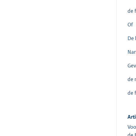
de 
Of
De 
Nam
Gev
de 
de 
Art
Voo
de 