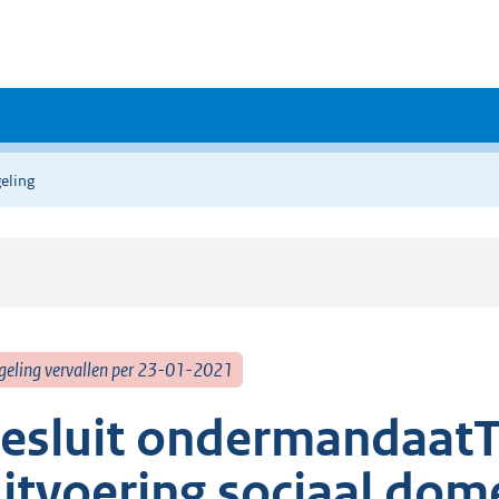
eling
geling vervallen per 23-01-2021
esluit ondermandaatT
itvoering sociaal dom