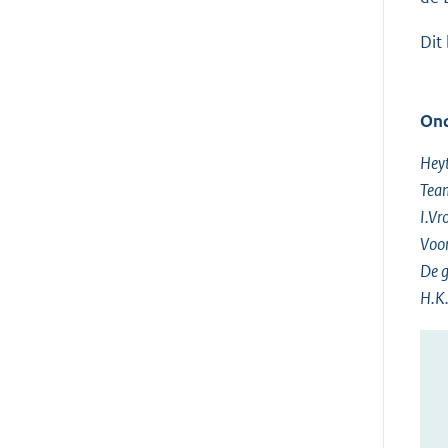
Dit
Ond
Heyt
Team
I.V
Voo
De g
H.K.