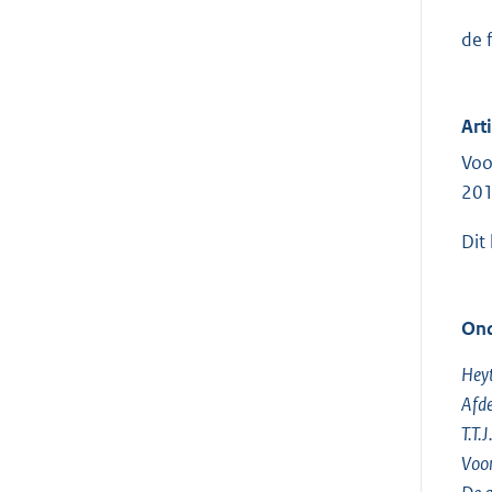
de 
Art
Voo
201
Dit
Ond
Heyt
Afde
T.T.
Voo