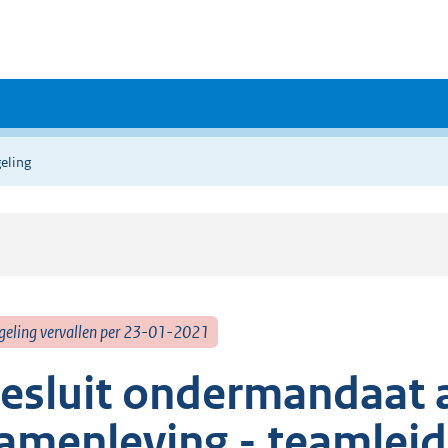
eling
geling vervallen per 23-01-2021
esluit ondermandaat 
amenleving - teamleid