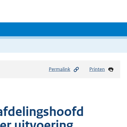
Permalink
Printen
afdelingshoofd
er uitvoering