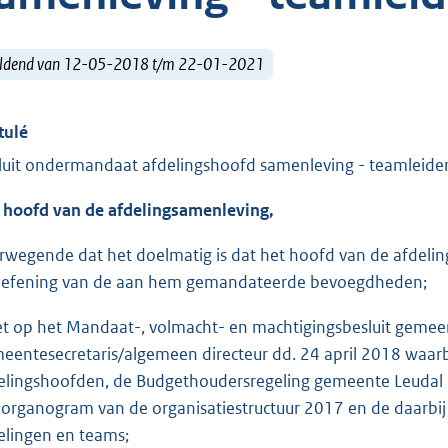
ldend van 12-05-2018 t/m 22-01-2021
tulé
luit ondermandaat afdelingshoofd samenleving - teamleider
 hoofd
van de afdeling
samenleving
,
rwegende dat het doelmatig is dat het hoofd van de afdeli
oefening van de aan hem gemandateerde bevoegdheden;
et op het Mandaat-, volmacht- en machtigingsbesluit gemeen
eentesecretaris/algemeen directeur dd. 24 april 2018 waa
elingshoofden, de Budgethoudersregeling gemeente Leudal 20
 organogram van de organisatiestructuur 2017 en de daarbi
elingen en teams;