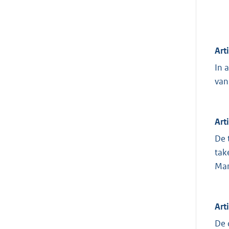
Art
In 
van
Art
De 
tak
Man
Art
De 