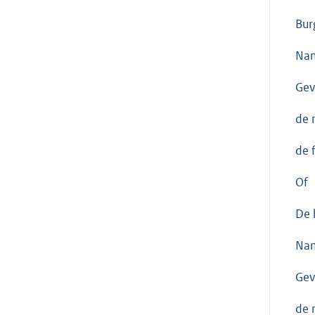
Bur
Nam
Gev
de 
de 
Of
De 
Nam
Gev
de 