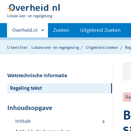
U
Lokale wet- en regelgeving
bent
Primaire
hier:
Andere
Overheid.nl
Zoeken
Uitgebreid Zoeken
sites
navigatie
binnen
U bent hier:
Lokale wet- en regelgeving
Uitgebreid zoeken
Reg
Wetstechnische informatie
Regeling tekst
Re
Inhoudsopgave
B
Intitule
s