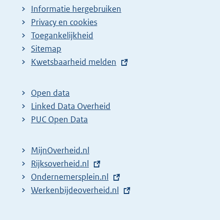
Informatie hergebruiken
Privacy en cookies
Toegankelijkheid
Sitemap
E
Kwetsbaarheid melden
x
t
Open data
e
Linked Data Overheid
r
PUC Open Data
n
e
MijnOverheid.nl
l
E
Rijksoverheid.nl
i
x
E
Ondernemersplein.nl
n
t
x
E
Werkenbijdeoverheid.nl
k
e
t
x
:
r
e
t