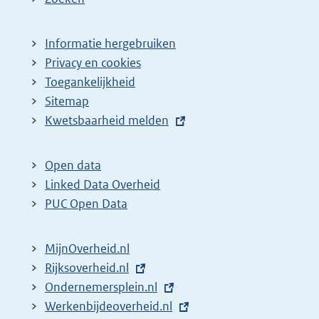
Informatie hergebruiken
Privacy en cookies
Toegankelijkheid
Sitemap
E
Kwetsbaarheid melden
x
t
Open data
e
Linked Data Overheid
r
PUC Open Data
n
e
MijnOverheid.nl
l
E
Rijksoverheid.nl
i
x
E
Ondernemersplein.nl
n
t
x
E
Werkenbijdeoverheid.nl
k