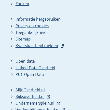
Zoeken
Informatie hergebruiken
Privacy en cookies
Toegankelijkheid
Sitemap
E
Kwetsbaarheid melden
x
t
Open data
e
Linked Data Overheid
r
PUC Open Data
n
e
MijnOverheid.nl
l
E
Rijksoverheid.nl
i
x
E
Ondernemersplein.nl
n
t
x
E
Werkenbijdeoverheid.nl