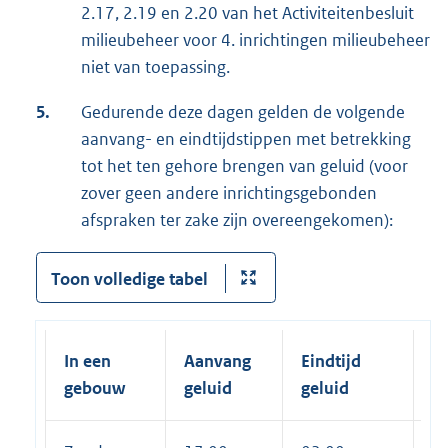
2.17, 2.19 en 2.20 van het Activiteitenbesluit
milieubeheer voor 4. inrichtingen milieubeheer
niet van toepassing.
5.
Gedurende deze dagen gelden de volgende
aanvang- en eindtijdstippen met betrekking
tot het ten gehore brengen van geluid (voor
zover geen andere inrichtingsgebonden
afspraken ter zake zijn overeengekomen):
Toon volledige tabel
In een
Aanvang
Eindtijd
Ei
gebouw
geluid
geluid
e