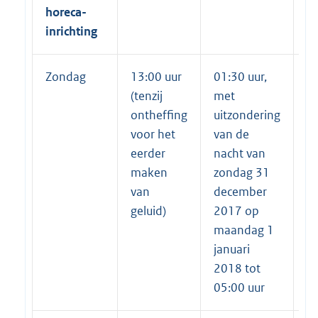
horeca-
inrichting
Zondag
13:00 uur
01:30 uur,
02
(tenzij
met
m
ontheffing
uitzondering
ui
voor het
van de
v
eerder
nacht van
n
maken
zondag 31
z
van
december
d
geluid)
2017 op
2
maandag 1
m
januari
ja
2018 tot
2
05:00 uur
05