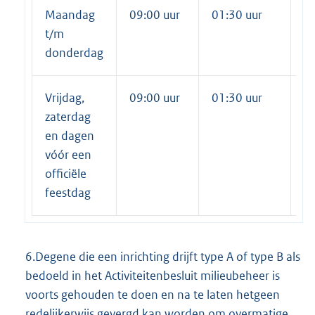
Maandag
09:00 uur
01:30 uur
02
t/m
donderdag
Vrijdag,
09:00 uur
01:30 uur
02
zaterdag
en dagen
vóór een
officiële
feestdag
6.Degene die een inrichting drijft type A of type B als
bedoeld in het Activiteitenbesluit milieubeheer is
voorts gehouden te doen en na te laten hetgeen
redelijkerwijs gevergd kan worden om overmatige