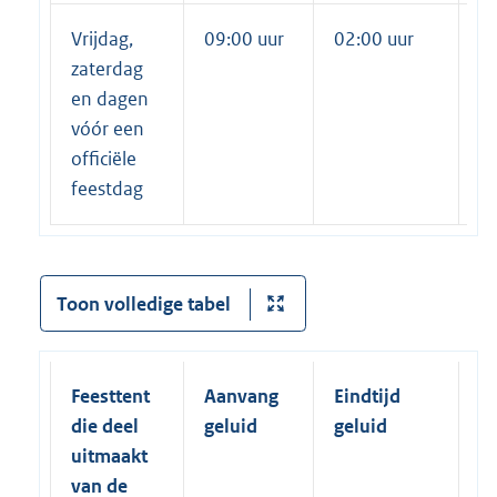
Vrijdag,
09:00 uur
02:00 uur
02
zaterdag
en dagen
vóór een
officiële
feestdag
Toon volledige tabel
Feesttent
Aanvang
Eindtijd
Ei
die deel
geluid
geluid
e
uitmaakt
van de