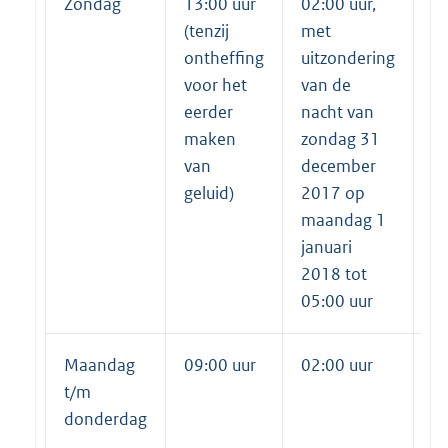
Zondag
13:00 uur
02:00 uur,
02
(tenzij
met
m
ontheffing
uitzondering
ui
voor het
van de
v
eerder
nacht van
n
maken
zondag 31
z
van
december
d
geluid)
2017 op
2
maandag 1
m
januari
ja
2018 tot
2
05:00 uur
05
Maandag
09:00 uur
02:00 uur
02
t/m
donderdag