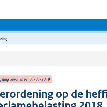
eling
geling vervallen per 01-01-2019
erordening op de heff
eclamebelasting 2018