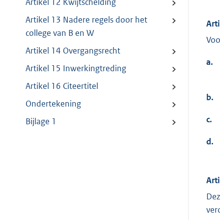
Artikel 12 Kwijtschelding
Artikel 13 Nadere regels door het
Art
college van B en W
Voo
Artikel 14 Overgangsrecht
a.
Artikel 15 Inwerkingtreding
Artikel 16 Citeertitel
b.
Ondertekening
c.
Bijlage 1
d.
Art
Dez
ver