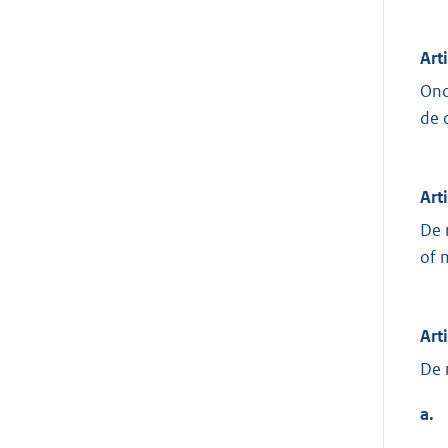
Art
Ond
de 
Art
De 
of 
Arti
De 
a.