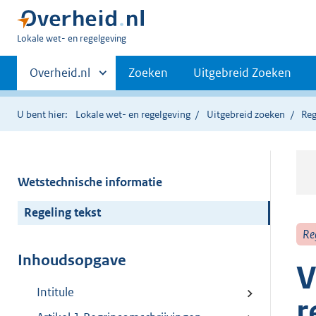
U
Lokale wet- en regelgeving
bent
Primaire
hier:
Andere
Overheid.nl
Zoeken
Uitgebreid Zoeken
sites
navigatie
binnen
U bent hier:
Lokale wet- en regelgeving
Uitgebreid zoeken
Reg
Wetstechnische informatie
Regeling tekst
Re
Inhoudsopgave
V
Intitule
r