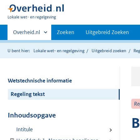
U
Lokale wet- en regelgeving
bent
Primaire
hier:
Andere
Overheid.nl
Zoeken
Uitgebreid Zoeken
sites
navigatie
binnen
U bent hier:
Lokale wet- en regelgeving
Uitgebreid zoeken
Reg
Wetstechnische informatie
Regeling tekst
Re
Inhoudsopgave
B
Intitule