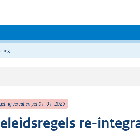
eling
geling vervallen per 01-01-2025
eleidsregels re-integr