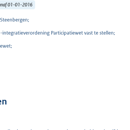
vanaf 01-01-2016
 Steenbergen;
-integratieverordening Participatiewet vast te stellen;
iewet;
en