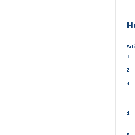
H
Art
1.
2.
3.
4.
5.