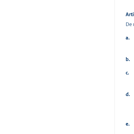
Art
De 
a.
b.
c.
d.
e.