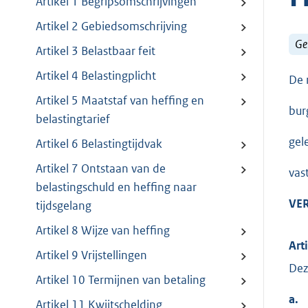
Artikel 1 Begripsomschrijvingen
Artikel 2 Gebiedsomschrijving
Ge
Artikel 3 Belastbaar feit
Artikel 4 Belastingplicht
De 
Artikel 5 Maatstaf van heffing en
bur
belastingtarief
gel
Artikel 6 Belastingtijdvak
Artikel 7 Ontstaan van de
vas
belastingschuld en heffing naar
V
E
tijdsgelang
Artikel 8 Wijze van heffing
Art
Artikel 9 Vrijstellingen
Dez
Artikel 10 Termijnen van betaling
a.
Artikel 11 Kwijtschelding