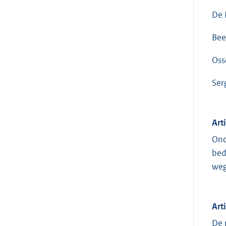
De 
Bee
Oss
Ser
Art
Ond
bed
weg
Art
De 