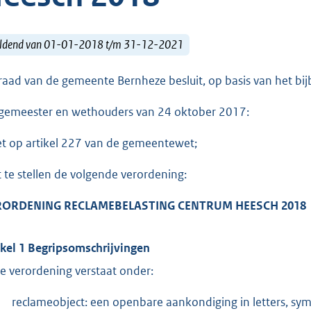
ldend van 01-01-2018 t/m 31-12-2021
raad van de gemeente Bernheze besluit, op basis van het bi
gemeester en wethouders van 24 oktober 2017:
et op artikel 227 van de gemeentewet;
t te stellen de volgende verordening:
RORDENING
R
ECLAMEBELASTING
C
ENTRUM
H
EESCH
201
8
ikel 1 Begripsomschrijvingen
e verordening verstaat onder:
reclameobject: een openbare aankondiging in letters, sym