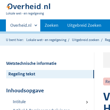
U
Lokale wet- en regelgeving
bent
Primaire
hier:
Andere
Overheid.nl
Zoeken
Uitgebreid Zoeken
sites
navigatie
binnen
U bent hier:
Lokale wet- en regelgeving
Uitgebreid zoeken
Reg
Wetstechnische informatie
Regeling tekst
Re
Inhoudsopgave
V
Intitule
H