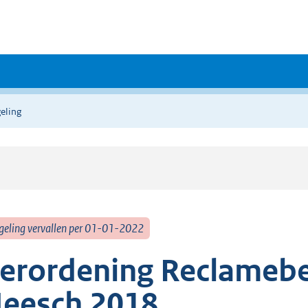
eling
geling vervallen per 01-01-2022
erordening Reclamebe
eesch 2018