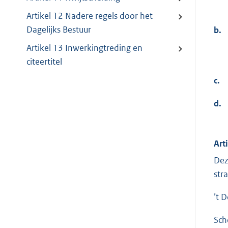
Artikel 12 Nadere regels door het
Dagelijks Bestuur
b.
Artikel 13 Inwerkingtreding en
citeertitel
c.
d.
Art
Dez
str
’t 
Sch