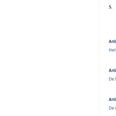
5.
Art
Het
Art
De 
Art
De 