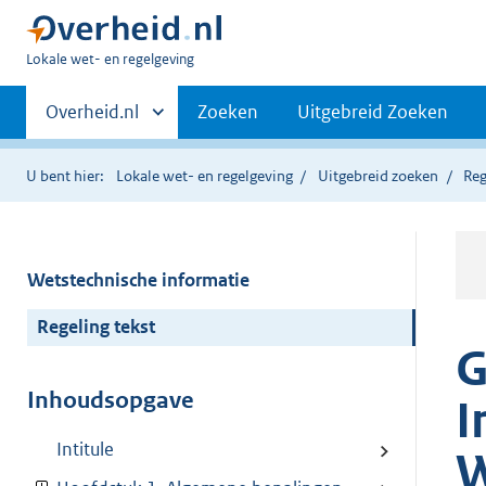
U
Lokale wet- en regelgeving
bent
Primaire
hier:
Andere
Overheid.nl
Zoeken
Uitgebreid Zoeken
sites
navigatie
binnen
U bent hier:
Lokale wet- en regelgeving
Uitgebreid zoeken
Reg
Wetstechnische informatie
Regeling tekst
G
Inhoudsopgave
I
Intitule
W