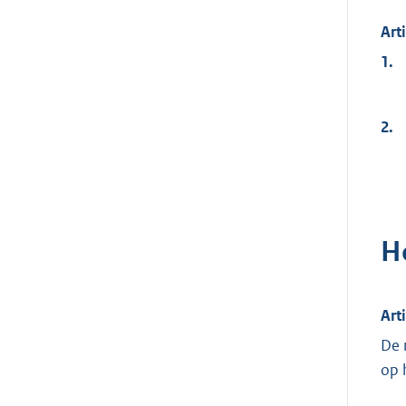
Art
1.
2.
H
Art
De 
op 