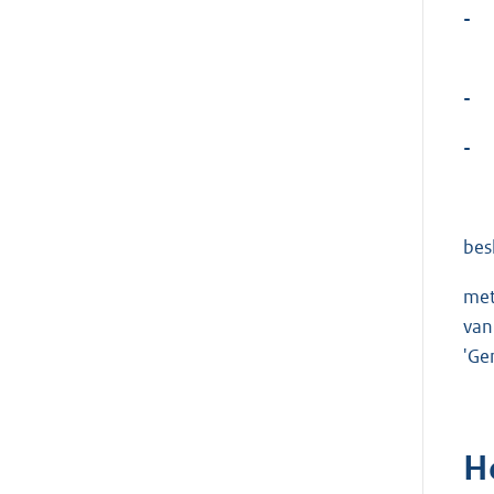
-
-
-
bes
met
van
'Ge
H