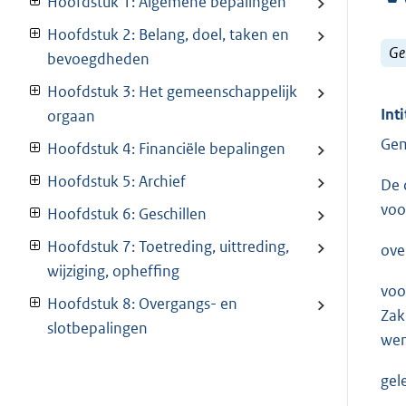
Hoofdstuk 1: Algemene bepalingen
Hoofdstuk 2: Belang, doel, taken en
Ge
bevoegdheden
Hoofdstuk 3: Het gemeenschappelijk
Inti
orgaan
Gem
Hoofdstuk 4: Financiële bepalingen
Hoofdstuk 5: Archief
De 
voo
Hoofdstuk 6: Geschillen
Hoofdstuk 7: Toetreding, uittreding,
ove
wijziging, opheffing
voo
Hoofdstuk 8: Overgangs- en
Zak
slotbepalingen
wens
gel