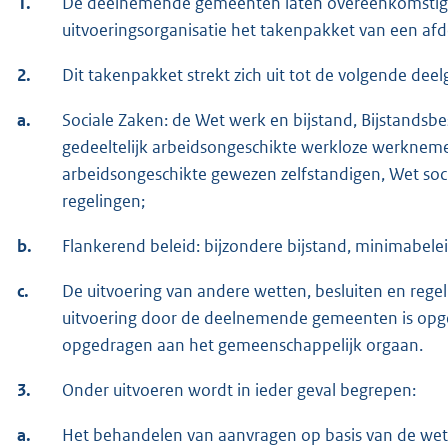
1.
De deelnemende gemeenten laten overeenkomstig he
uitvoeringsorganisatie het takenpakket van een af
2.
Dit takenpakket strekt zich uit tot de volgende dee
a.
Sociale Zaken: de Wet werk en bijstand, Bijstandsb
gedeeltelijk arbeidsongeschikte werkloze werkneme
arbeidsongeschikte gewezen zelfstandigen, Wet soc
regelingen;
b.
Flankerend beleid: bijzondere bijstand, minimabelei
c.
De uitvoering van andere wetten, besluiten en rege
uitvoering door de deelnemende gemeenten is opge
opgedragen aan het gemeenschappelijk orgaan.
3.
Onder uitvoeren wordt in ieder geval begrepen:
a.
Het behandelen van aanvragen op basis van de wette