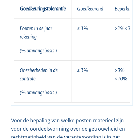
Goedkeuringstolerantie
Goedkeurend
Beperking
Fouten in de jaar
≤ 1%
>1%<3%
rekening
(%
omvangsbasis
)
Onzekerheden in de
≤ 3%
>3%
controle
<10%
(%
omvangsbasis
)
Voor de bepaling van welke posten materieel zijn
voor de oordeelsvorming over de getrouwheid en
rechtmatigheid van de verantwoording is in het