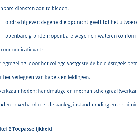
nbare diensten aan te bieden;
opdrachtgever: degene die opdracht geeft tot het uitvo
openbare gronden: openbare wegen en wateren conform a
ecommunicatiewet;
erlegregeling: door het college vastgestelde beleidsregels b
r het verleggen van kabels en leidingen.
 werkzaamheden: handmatige en mechanische (graaf)werkz
nden in verband met de aanleg, instandhouding en opruimin
ikel 2 Toepasselijkheid