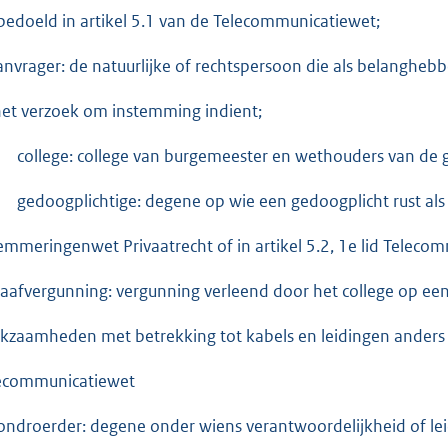
 bedoeld in artikel 5.1 van de Telecommunicatiewet;
anvrager: de natuurlijke of rechtspersoon die als belanghe
het verzoek om instemming indient;
college: college van burgemeester en wethouders van de 
gedoogplichtige: degene op wie een gedoogplicht rust als 
emmeringenwet Privaatrecht of in artikel 5.2, 1e lid Teleco
raafvergunning: vergunning verleend door het college op 
kzaamheden met betrekking tot kabels en leidingen anders
ecommunicatiewet
rondroerder: degene onder wiens verantwoordelijkheid of 