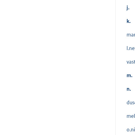
j.
k.
mar
l.n
vas
m.
n.
dus
mel
o.n