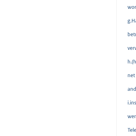
wor
g.H
bet
ver
h.(
net
and
i.i
wer
Tel