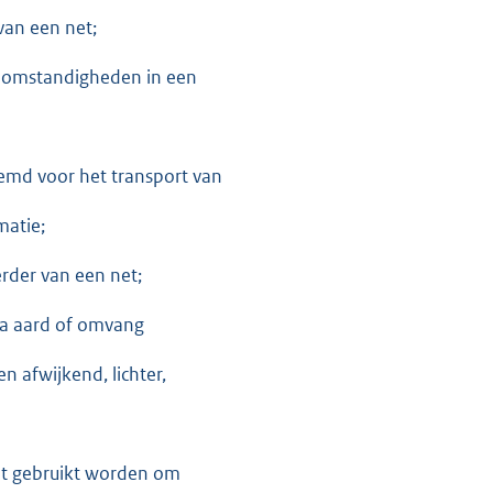
van een net;
e omstandigheden in een
temd voor het transport van
matie;
rder van een net;
a aard of omvang
n afwijkend, lichter,
iet gebruikt worden om