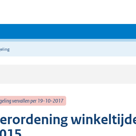
eling
geling vervallen per 19-10-2017
erordening winkelti
015