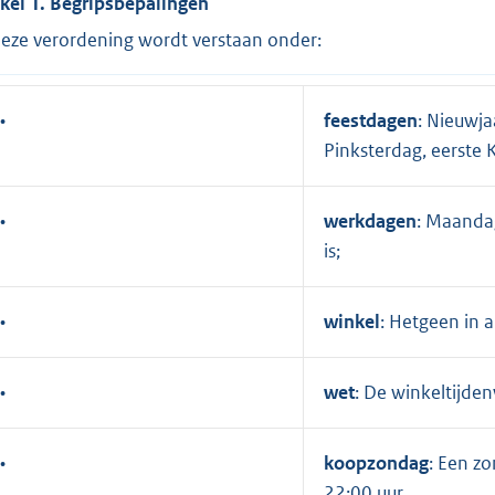
ikel 1. Begripsbepalingen
deze verordening wordt verstaan onder:
•
feestdagen
: Nieuwj
Pinksterdag, eerste 
•
werkdagen
: Maandag
is;
•
winkel
: Hetgeen in a
•
wet
: De winkeltijde
•
koopzondag
: Een z
22:00 uur.