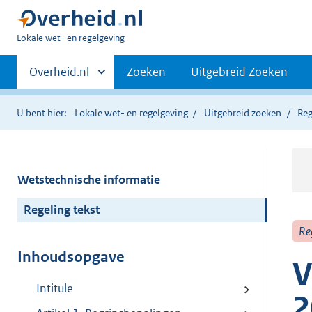
U
Lokale wet- en regelgeving
bent
Primaire
hier:
Andere
Overheid.nl
Zoeken
Uitgebreid Zoeken
sites
navigatie
binnen
U bent hier:
Lokale wet- en regelgeving
Uitgebreid zoeken
Reg
Wetstechnische informatie
Regeling tekst
Re
Inhoudsopgave
V
Intitule
2