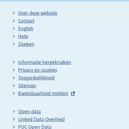
Over deze website
Contact
English
Help
Zoeken
Informatie hergebruiken
Privacy en cookies
Toegankelijkheid
Sitemap
E
Kwetsbaarheid melden
x
t
Open data
e
Linked Data Overheid
r
PUC Open Data