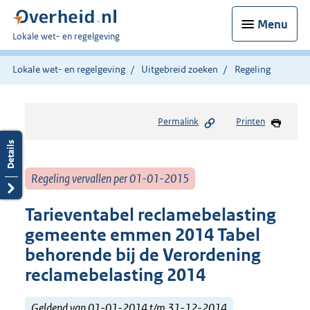
Menu
U
Lokale wet- en regelgeving
bent
hier:
Lokale wet- en regelgeving
Uitgebreid zoeken
Regeling
Permalink
Printen
Regeling vervallen per 01-01-2015
Tarieventabel reclamebelasting
gemeente emmen 2014 Tabel
behorende bij de Verordening
reclamebelasting 2014
Geldend van 01-01-2014 t/m 31-12-2014