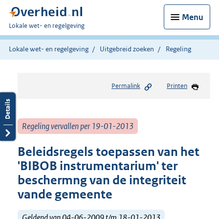
Menu
U
Lokale wet- en regelgeving
bent
hier:
Lokale wet- en regelgeving
Uitgebreid zoeken
Regeling
Permalink
Printen
Regeling vervallen per 19-01-2013
Beleidsregels toepassen van het
'BIBOB instrumentarium' ter
beschermng van de integriteit
vande gemeente
Geldend van 04-06-2009 t/m 18-01-2013