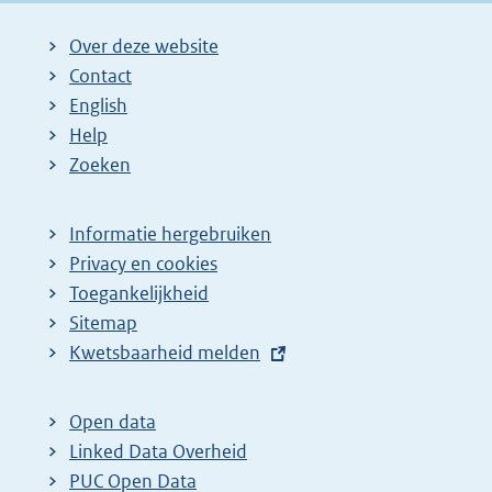
Over deze website
Contact
English
Help
Zoeken
Informatie hergebruiken
Privacy en cookies
Toegankelijkheid
Sitemap
E
Kwetsbaarheid melden
x
t
Open data
e
Linked Data Overheid
r
PUC Open Data