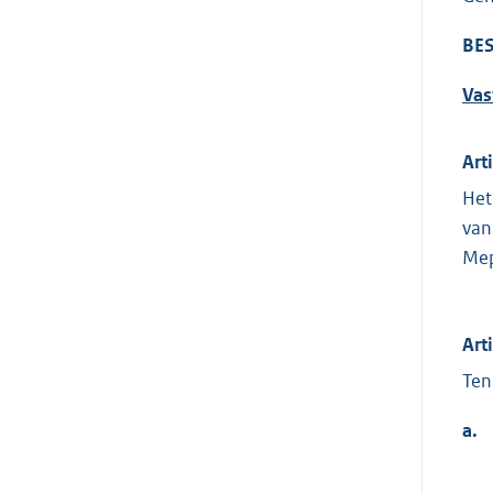
BES
Vas
Art
Het
van
Mep
Art
Ten
a.