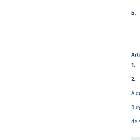
b.
Art
1.
2.
Ald
Bur
de 