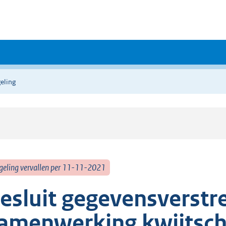
eling
geling vervallen per 11-11-2021
esluit gegevensverstr
amenwerking kwijtsch