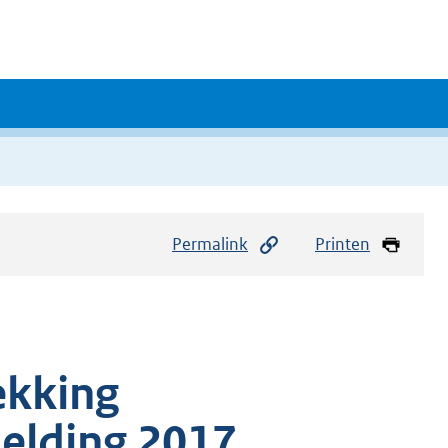
Permalink
Printen
ekking
elding 2017