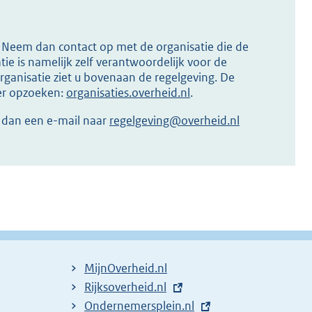
s? Neem dan contact op met de organisatie die de
ie is namelijk zelf verantwoordelijk voor de
ganisatie ziet u bovenaan de regelgeving. De
ier opzoeken:
organisaties.overheid.nl
.
r dan een e-mail naar
regelgeving@overheid.nl
MijnOverheid.nl
E
Rijksoverheid.nl
x
E
Ondernemersplein.nl