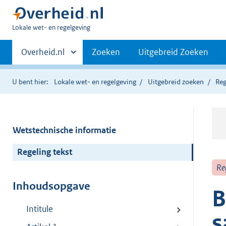
U
Lokale wet- en regelgeving
bent
Primaire
hier:
Andere
Overheid.nl
Zoeken
Uitgebreid Zoeken
sites
navigatie
binnen
U bent hier:
Lokale wet- en regelgeving
Uitgebreid zoeken
Reg
Wetstechnische informatie
Regeling tekst
Re
Inhoudsopgave
B
Intitule
s