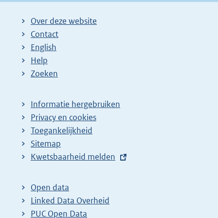
Over deze website
Contact
English
Help
Zoeken
Informatie hergebruiken
Privacy en cookies
Toegankelijkheid
Sitemap
E
Kwetsbaarheid melden
x
t
Open data
e
Linked Data Overheid
r
PUC Open Data