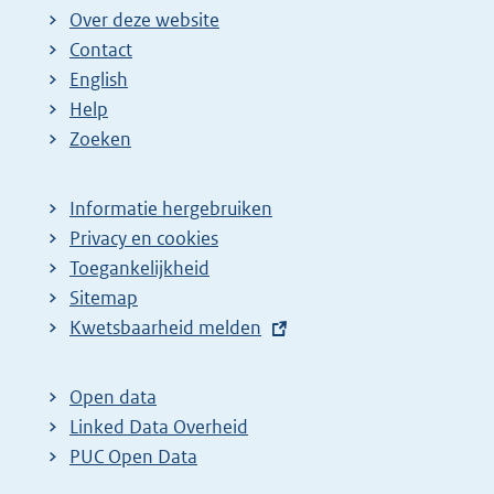
Over deze website
Contact
English
Help
Zoeken
Informatie hergebruiken
Privacy en cookies
Toegankelijkheid
Sitemap
E
Kwetsbaarheid melden
x
t
Open data
e
Linked Data Overheid
r
PUC Open Data
n