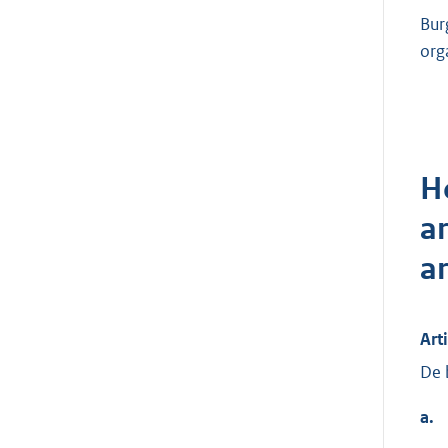
Bur
org
H
a
a
Art
De 
a.