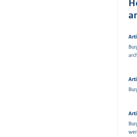
H
a
Art
Bur
arc
Art
Bur
Art
Bur
wer