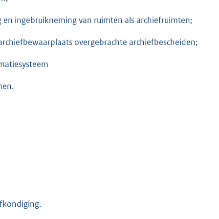
g en ingebruikneming van ruimten als archiefruimten;
 archiefbewaarplaats overgebrachte archiefbescheiden;
rmatiesysteem
men.
fkondiging.