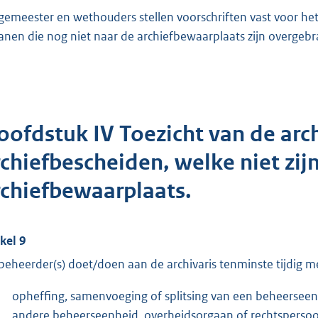
gemeester en wethouders stellen voorschriften vast voor he
anen die nog niet naar de archiefbewaarplaats zijn overgebr
oofdstuk IV Toezicht van de arch
rchiefbescheiden, welke niet zij
rchiefbewaarplaats.
ikel 9
beheerder(s) doet/doen aan de archivaris tenminste tijdig 
opheffing, samenvoeging of splitsing van een beheerseen
andere beheerseenheid, overheidsorgaan of rechtsperso