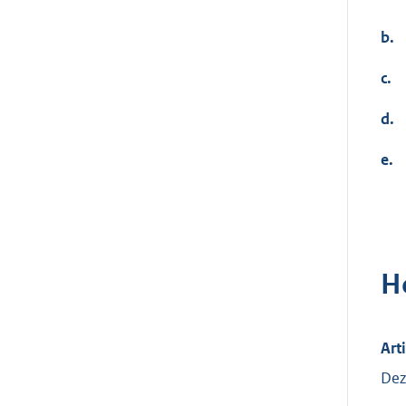
b.
c.
d.
e.
H
Art
Dez