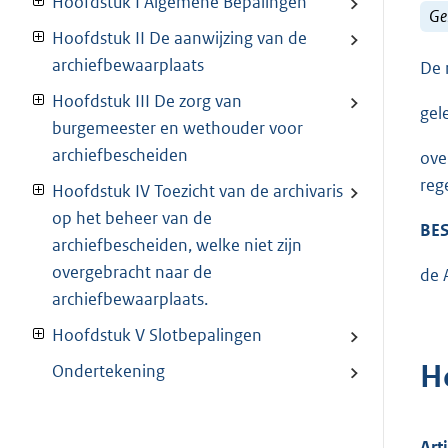
Hoofdstuk I Algemene Bepalingen
Ge
Hoofdstuk II De aanwijzing van de
archiefbewaarplaats
De 
Hoofdstuk III De zorg van
gel
burgemeester en wethouder voor
archiefbescheiden
ove
reg
Hoofdstuk IV Toezicht van de archivaris
op het beheer van de
BES
archiefbescheiden, welke niet zijn
overgebracht naar de
de 
archiefbewaarplaats.
Hoofdstuk V Slotbepalingen
H
Ondertekening
Art