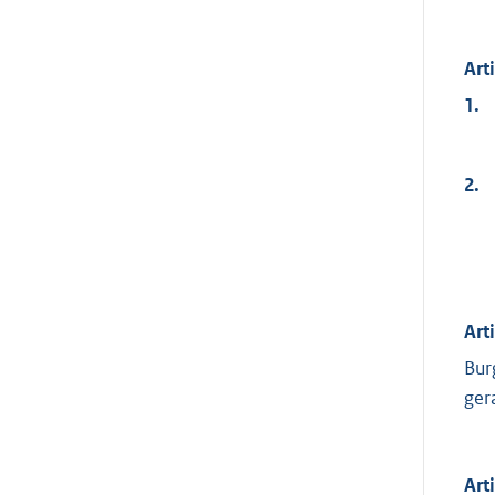
Art
1.
2.
Art
Bur
ger
Art