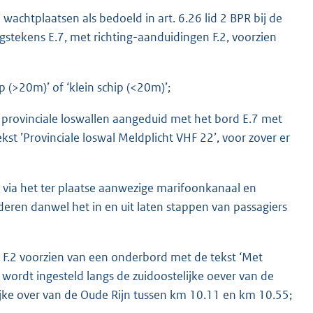
 wachtplaatsen als bedoeld in art. 6.26 lid 2 BPR bij de
stekens E.7, met richting-aanduidingen F.2, voorzien
p (>20m)’ of ‘klein schip (<20m)’;
e provinciale loswallen aangeduid met het bord E.7 met
st ’Provinciale loswal Meldplicht VHF 22’, voor zover er
 via het ter plaatse aanwezige marifoonkanaal en
ren danwel het in en uit laten stappen van passagiers
 F.2 voorzien van een onderbord met de tekst ‘Met
wordt ingesteld langs de zuidoostelijke oever van de
jke over van de Oude Rijn tussen km 10.11 en km 10.55;