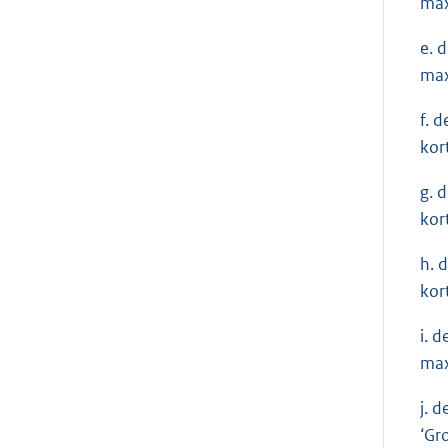
max
e. 
max
f. 
kor
g. 
kor
h. 
kor
i. 
max
j. 
‘Gr