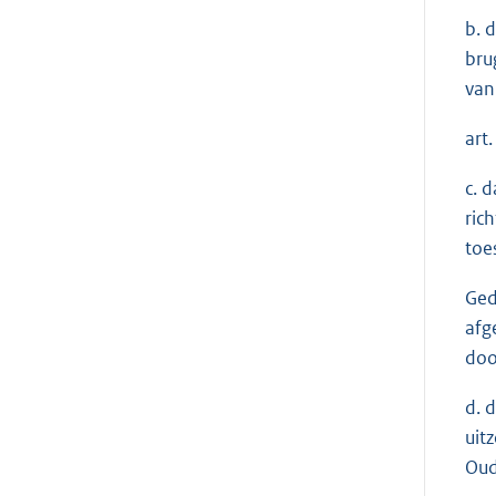
b. 
bru
van
art
c. 
ric
toe
Ged
afg
doo
d. 
uit
Oud