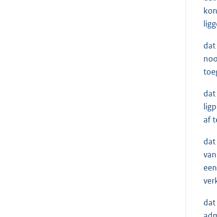
kon
lig
dat
noo
toe
dat
lig
af 
dat
van
een
verk
dat
adm