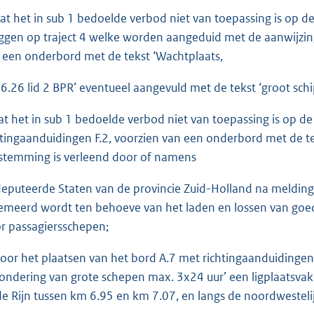
dat het in sub 1 bedoelde verbod niet van toepassing is op de
ggen op traject 4 welke worden aangeduid met de aanwijzing
 een onderbord met de tekst ‘Wachtplaats,
. 6.26 lid 2 BPR’ eventueel aangevuld met de tekst ‘groot schi
dat het in sub 1 bedoelde verbod niet van toepassing is op d
htingaanduidingen F.2, voorzien van een onderbord met de tek
stemming is verleend door of namens
eputeerde Staten van de provincie Zuid-Holland na melding
emeerd wordt ten behoeve van het laden en lossen van goede
r passagiersschepen;
door het plaatsen van het bord A.7 met richtingaanduidingen
zondering van grote schepen max. 3x24 uur’ een ligplaatsvak 
e Rijn tussen km 6.95 en km 7.07, en langs de noordwesteli