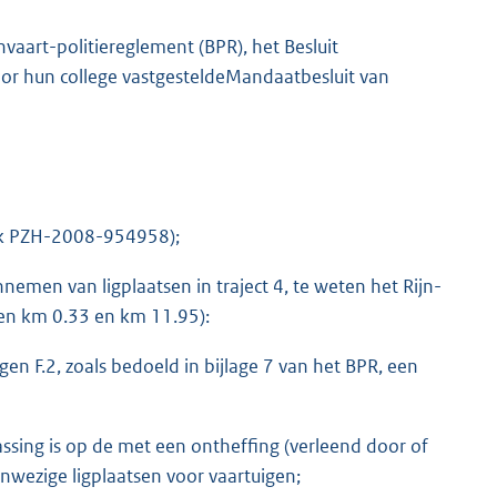
vaart-politiereglement (BPR), het Besluit
or hun college vastgesteldeMandaatbesluit van
erk PZH-2008-954958);
nnemen van ligplaatsen in traject 4, te weten het Rijn-
sen km 0.33 en km 11.95):
en F.2, zoals bedoeld in bijlage 7 van het BPR, een
assing is op de met een ontheffing (verleend door of
wezige ligplaatsen voor vaartuigen;