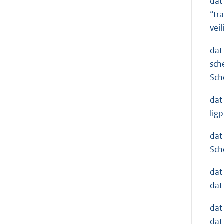
dat
“tr
vei
dat
sch
Sch
dat
lig
dat
Sch
dat
dat
dat
dat