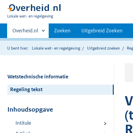
U
Lokale wet- en regelgeving
bent
Primaire
hier:
Andere
Overheid.nl
Zoeken
Uitgebreid Zoeken
sites
navigatie
binnen
U bent hier:
Lokale wet- en regelgeving
Uitgebreid zoeken
Reg
Wetstechnische informatie
Regeling tekst
V
Inhoudsopgave
(
Intitule
R