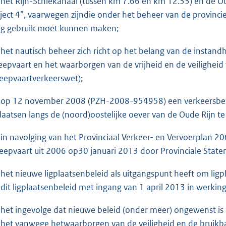
 het Rijn-Schiekanaal (tussen km 7.66 en km 12.33) en de O
aject 4”, vaarwegen zijndie onder het beheer van de provinci
lig gebruik moet kunnen maken;
 het nautisch beheer zich richt op het belang van de instan
eepvaart en het waarborgen van de vrijheid en de veiligheid
eepvaartverkeerswet);
 op 12 november 2008 (PZH-2008-954958) een verkeersbeslu
plaatsen langs de (noord)oostelijke oever van de Oude Rijn te
 in navolging van het Provinciaal Verkeer- en Vervoerplan 
eepvaart uit 2006 op30 januari 2013 door Provinciale State
 het nieuwe ligplaatsenbeleid als uitgangspunt heeft om lig
 dit ligplaatsenbeleid met ingang van 1 april 2013 in werking
 het ingevolge dat nieuwe beleid (onder meer) ongewenst is o
 het vanwege hetwaarborgen van de veiligheid en de bruikb