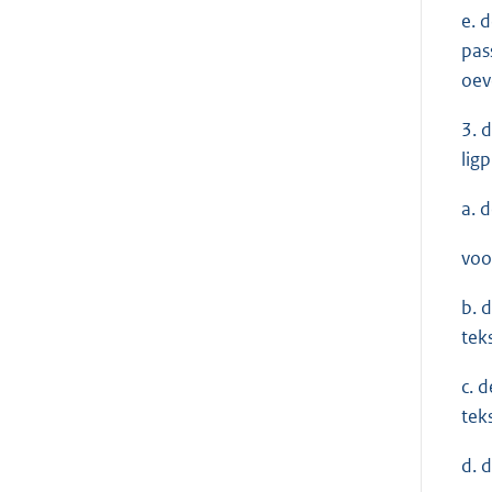
e. 
pas
oev
3. 
ligp
a. 
voo
b. 
tek
c. 
tek
d. 