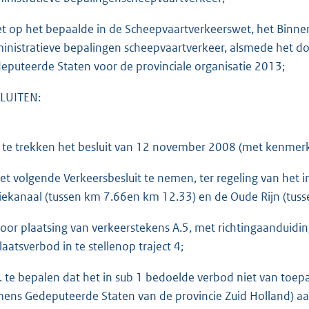
et op het bepaalde in de Scheepvaartverkeerswet, het Binnen
inistratieve bepalingen scheepvaartverkeer, alsmede het do
eputeerde Staten voor de provinciale organisatie 2013;
LUITEN:
in te trekken het besluit van 12 november 2008 (met kenm
 het volgende Verkeersbesluit te nemen, ter regeling van het i
iekanaal (tussen km 7.66en km 12.33) en de Oude Rijn (tus
door plaatsing van verkeerstekens A.5, met richtingaanduiding
laatsverbod in te stellenop traject 4;
a. te bepalen dat het in sub 1 bedoelde verbod niet van toep
ens Gedeputeerde Staten van de provincie Zuid Holland) aan