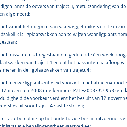
digen langs de oevers van traject 4, metuitzondering van d
gen afgemeerd;
 het vanuit het oogpunt van vaarweggebruikers en de ervaren
dzakelijk is ligplaatsvakken aan te wijzen waar ligplaats n
gestaan;
 het passanten is toegestaan om gedurende één week hoogst
plaatsvakken van traject 4 en dat het passanten na afloop v
te meren in de ligplaatsvakken van traject 4;
 het nieuwe ligplaatsenbeleid voorziet in het afmeerverbod 
 12 november 2008 (metkenmerk PZH-2008-954958) en dat 
duidigheid de voorkeur verdient het besluit van 12 novembe
eersbesluit voor traject 4 vast te stellen;
 ter voorbereiding op het onderhavige besluit uitvoering is g
inistratieve bepalingenscheepvaartverkeer;