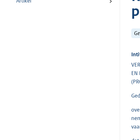
Artikel
p
Ge
Inti
VER
EN 
(PR
Ged
ove
nem
vaa