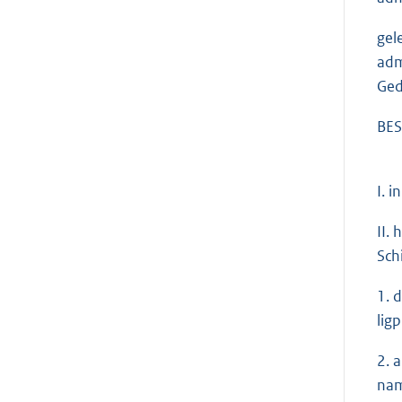
gel
adm
Ged
BES
I. 
II.
Sch
1. 
ligp
2. 
nam