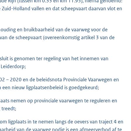
ude Rijn (tussen km 0.33 en km 11.95), hierna genoemd:
e Zuid-Holland vallen en dat scheepvaart daarvan vlot en
dhouding en bruikbaarheid van de vaarweg voor de
 van de scheepvaart (overeenkomstig artikel 3 van de
it is genomen ter regeling van het innemen van
 Leiderdorp;
2002 – 2020 en de beleidsnota Provinciale Vaarwegen en
n een nieuw ligplaatsenbeleid is goedgekeurd;
plaats nemen op provinciale vaarwegen te reguleren en
 treedt;
m ligplaats in te nemen langs de oevers van traject 4 en
aarheid van de vaarweg nodig is een afmeerverbod af te