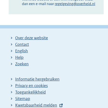
dan een e-mail naar
regelgeving@overheid.nl
Over deze website
Contact
English
Help
Zoeken
Informatie hergebruiken
Privacy en cookies
Toegankelijkheid
Sitemap
E
Kwetsbaarheid melden