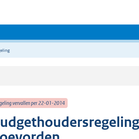
eling
geling vervallen per 22-01-2014
udgethoudersregeling
oevorden