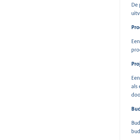
De 
uit
Pro
Een
pro
Pro
Een
als
doo
Bud
Bud
bud