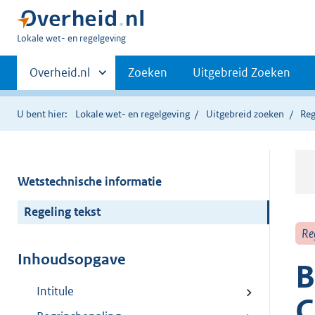
U
Lokale wet- en regelgeving
bent
Primaire
hier:
Andere
Overheid.nl
Zoeken
Uitgebreid Zoeken
sites
navigatie
binnen
U bent hier:
Lokale wet- en regelgeving
Uitgebreid zoeken
Reg
Wetstechnische informatie
Regeling tekst
Re
Inhoudsopgave
B
Intitule
C