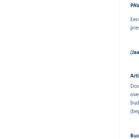
PAV
Een
pres
(Ja
Art
Doo
ove
bud
(be
Bud