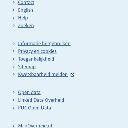
Contact
English
Help
Zoeken
Informatie hergebruiken
Privacy en cookies
Toegankelijkheid
Sitemap
E
Kwetsbaarheid melden
x
t
Open data
e
Linked Data Overheid
r
PUC Open Data
n
e
MijnOverheid.nl