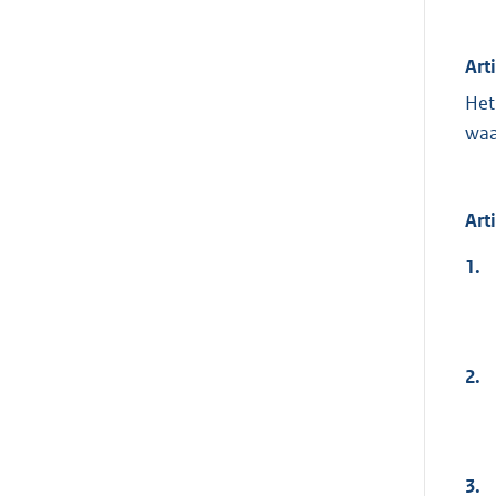
Art
Het
waa
Art
1.
2.
3.