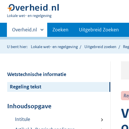
U
Lokale wet- en regelgeving
bent
Primaire
hier:
Andere
Overheid.nl
Zoeken
Uitgebreid Zoeken
sites
navigatie
binnen
U bent hier:
Lokale wet- en regelgeving
Uitgebreid zoeken
Reg
Wetstechnische informatie
Regeling tekst
Re
Inhoudsopgave
V
Intitule
o