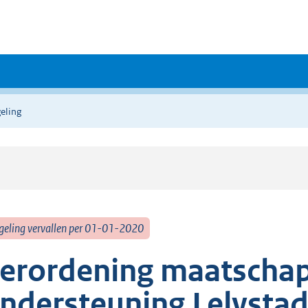
eling
geling vervallen per 01-01-2020
erordening maatschap
ndersteuning Lelysta