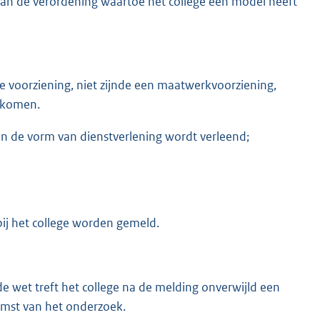
4 van de verordening waartoe het college een model heeft
e voorziening, niet zijnde een maatwerkvoorziening,
ekomen.
 in de vorm van dienstverlening wordt verleend;
ij het college worden gemeld.
de wet treft het college na de melding onverwijld een
omst van het onderzoek.