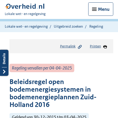
Menu
U
Lokale wet- en regelgeving
bent
hier:
Lokale wet- en regelgeving
Uitgebreid zoeken
Regeling
Permalink
Printen
Regeling vervallen per 04-04-2025
Beleidsregel open
bodemenergiesystemen in
bodemenergieplannen Zuid-
Holland 2016
Geldend van 30-12-2015 t/m 03-04-2025