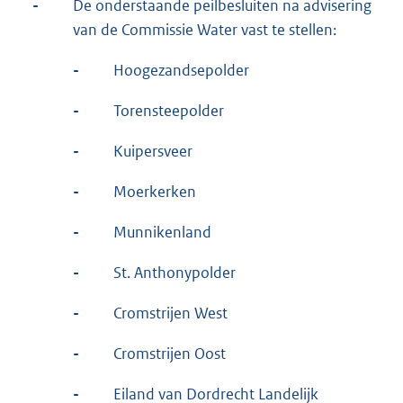
-
De onderstaande peilbesluiten na advisering
van de Commissie Water vast te stellen:
-
Hoogezandsepolder
-
Torensteepolder
-
Kuipersveer
-
Moerkerken
-
Munnikenland
-
St. Anthonypolder
-
Cromstrijen West
-
Cromstrijen Oost
-
Eiland van Dordrecht Landelijk