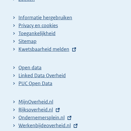
Informatie hergebruiken
Privacy en cookies
Toegankelijkheid
Sitemap
E
Kwetsbaarheid melden
x
t
Open data
e
Linked Data Overheid
r
PUC Open Data
n
e
MijnOverheid.nl
l
E
Rijksoverheid.nl
i
x
E
Ondernemersplein.nl
n
t
x
E
Werkenbijdeoverheid.nl
k