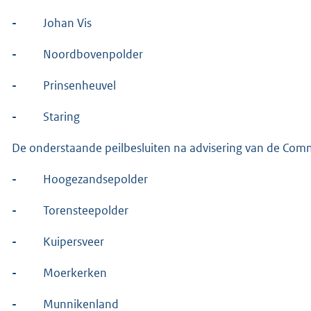
-
Johan Vis
-
Noordbovenpolder
-
Prinsenheuvel
-
Staring
De onderstaande peilbesluiten na advisering van de Commi
-
Hoogezandsepolder
-
Torensteepolder
-
Kuipersveer
-
Moerkerken
-
Munnikenland