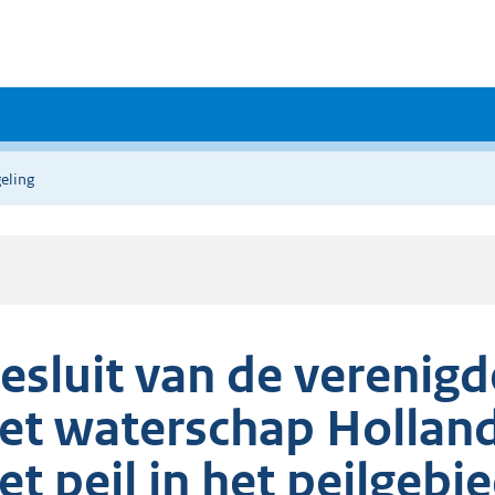
eling
esluit van de verenig
et waterschap Hollan
et peil in het peilgebi