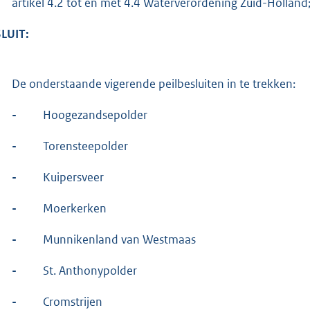
artikel 4.2 tot en met 4.4 Waterverordening Zuid-Holland
LUIT:
De onderstaande vigerende peilbesluiten in te trekken:
-
Hoogezandsepolder
-
Torensteepolder
-
Kuipersveer
-
Moerkerken
-
Munnikenland van Westmaas
-
St. Anthonypolder
-
Cromstrijen