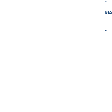
-
BES
-