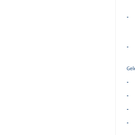
-
-
Gel
-
-
-
-