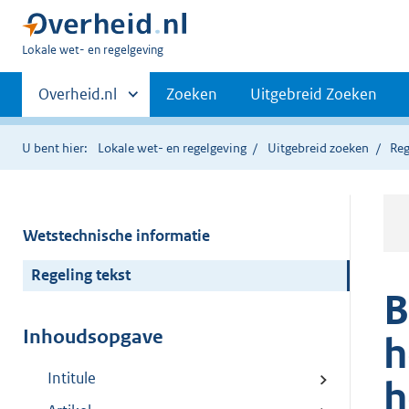
U
Lokale wet- en regelgeving
bent
Primaire
hier:
Andere
Overheid.nl
Zoeken
Uitgebreid Zoeken
sites
navigatie
binnen
U bent hier:
Lokale wet- en regelgeving
Uitgebreid zoeken
Reg
Wetstechnische informatie
Regeling tekst
B
Inhoudsopgave
h
Intitule
h