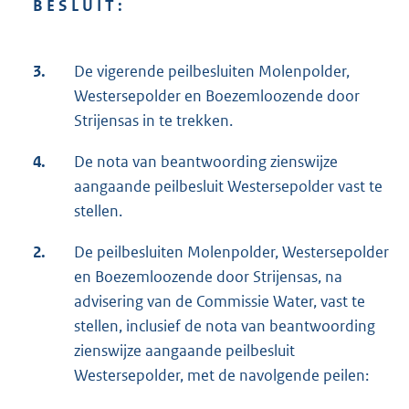
B E S L U I T :
3.
De vigerende peilbesluiten Molenpolder,
Westersepolder en Boezemloozende door
Strijensas in te trekken.
4.
De nota van beantwoording zienswijze
aangaande peilbesluit Westersepolder vast te
stellen.
2.
De peilbesluiten Molenpolder, Westersepolder
en Boezemloozende door Strijensas, na
advisering van de Commissie Water, vast te
stellen, inclusief de nota van beantwoording
zienswijze aangaande peilbesluit
Westersepolder, met de navolgende peilen: