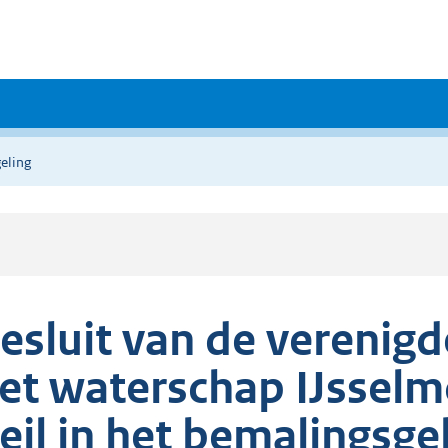
eling
esluit van de verenig
et waterschap IJssel
eil in het bemalingsg