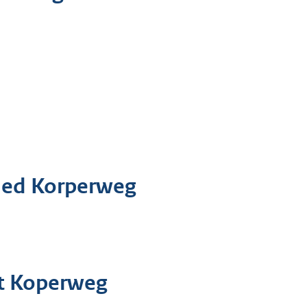
bied Korperweg
rt Koperweg