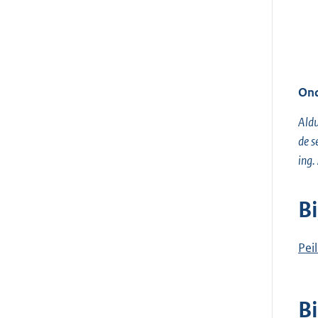
Ond
Aldu
de s
ing.
B
Pei
B