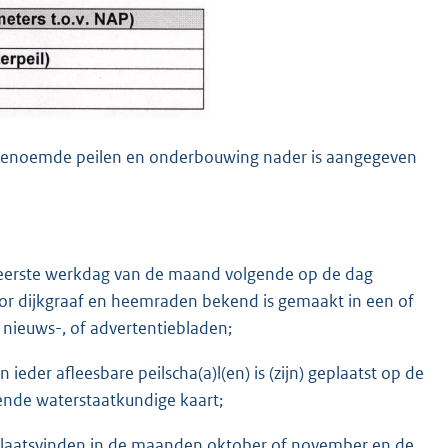
engenoemde peilen en onderbouwing nader is aangegeven
de eerste werkdag van de maand volgende op de dag
or dijkgraaf en heemraden bekend is gemaakt in een of
 nieuws-, of advertentiebladen;
 ieder afleesbare peilscha(a)l(en) is (zijn) geplaatst op de
orende waterstaatkundige kaart;
 plaatsvinden in de maanden oktober of november en de