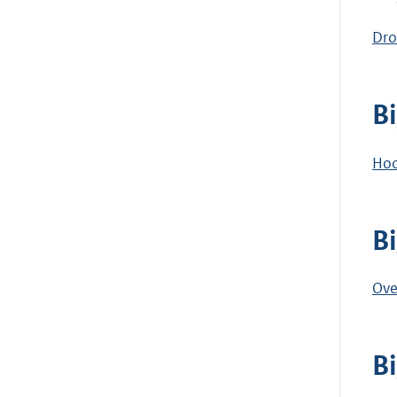
Dro
B
Hoo
B
Ove
B