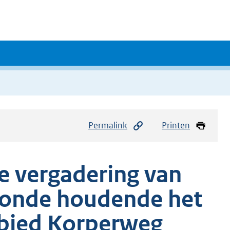
Permalink
Printen
de vergadering van
monde houdende het
ebied Korperweg