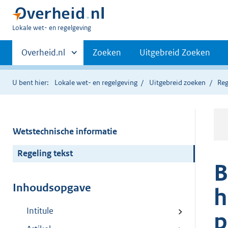
U
Lokale wet- en regelgeving
bent
Primaire
hier:
Andere
Overheid.nl
Zoeken
Uitgebreid Zoeken
sites
navigatie
binnen
U bent hier:
Lokale wet- en regelgeving
Uitgebreid zoeken
Reg
Wetstechnische informatie
Regeling tekst
B
Inhoudsopgave
h
Intitule
p