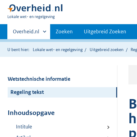
U
Lokale wet- en regelgeving
bent
Primaire
hier:
Andere
Overheid.nl
Zoeken
Uitgebreid Zoeken
sites
navigatie
binnen
U bent hier:
Lokale wet- en regelgeving
Uitgebreid zoeken
Reg
Wetstechnische informatie
Regeling tekst
B
Inhoudsopgave
h
Intitule
p