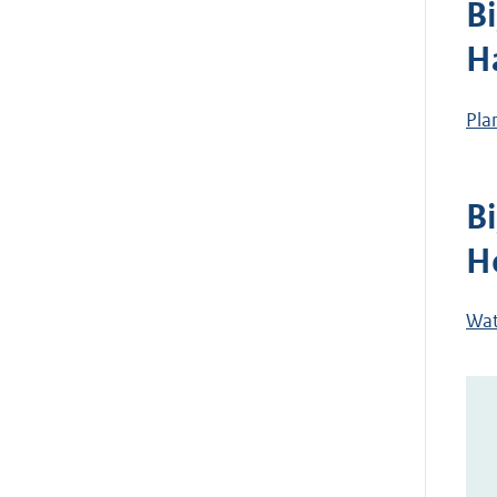
B
H
Pla
B
H
Wat