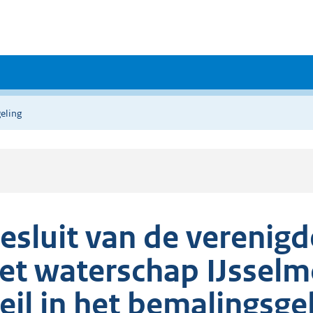
eling
esluit van de verenig
et waterschap IJssel
eil in het bemalingsge