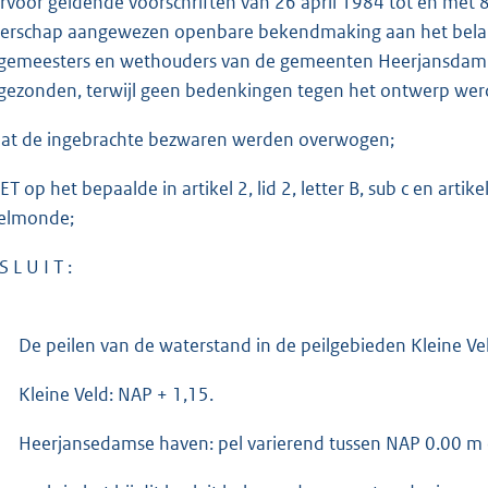
rvoor geldende voorschriften van 26 april 1984 tot en met 8
erschap aangewezen openbare bekendmaking aan het belang
gemeesters en wethouders van de gemeenten Heerjansdam 
gezonden, terwijl geen bedenkingen tegen het ontwerp wer
at de ingebrachte bezwaren werden overwogen;
ET op het bepaalde in artikel 2, lid 2, letter B, sub c en art
selmonde;
S L U I T :
De peilen van de waterstand in de peilgebieden Kleine Vel
Kleine Veld: NAP + 1,15.
Heerjansedamse haven: pel varierend tussen NAP 0.00 m