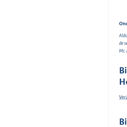
Ond
Aldu
de s
Mr. 
Bi
H
Ver
Bi