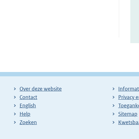
Over deze website
Informat
Contact
Privacy 
English
Toeganke
Help
Sitemap
Zoeken
E
Kwetsba
x
t