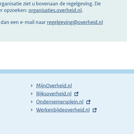
ganisatie ziet u bovenaan de regelgeving. De
ier opzoeken:
organisaties.overheid.nl
.
r dan een e-mail naar
regelgeving@overheid.nl
MijnOverheid.nl
E
Rijksoverheid.nl
x
E
Ondernemersplein.nl
t
x
E
Werkenbijdeoverheid.nl
e
t
x
r
e
t
n
r
e