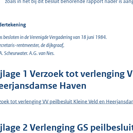
zoals in het bij dit besluit behorende rapport nader is aa
ertekening
s besloten in de Verenigde Vergadering van 18 juni 1984.
ecretaris-rentmeester, de dijkgraaf,
A. Scheurwater. A.G. van Nes.
jlage 1 Verzoek tot verlenging V
eerjansdamse Haven
zoek tot verlenging VV peilbesluit Kleine Veld en Heerjans
jlage 2 Verlenging GS peilbeslui