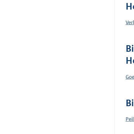
H
Ver
B
H
Goe
B
Pei