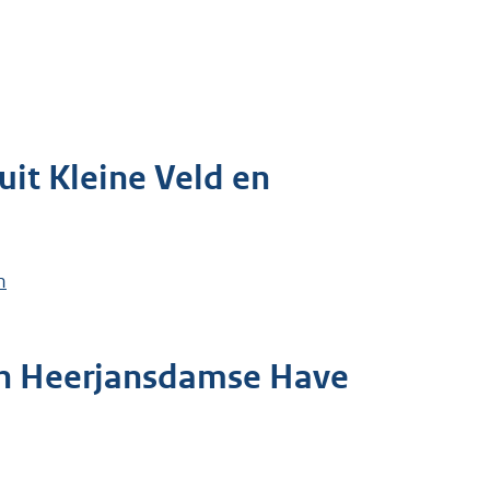
uit Kleine Veld en
n
d en Heerjansdamse Have