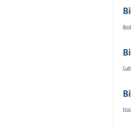
B
Bod
B
Cul
B
Hoo