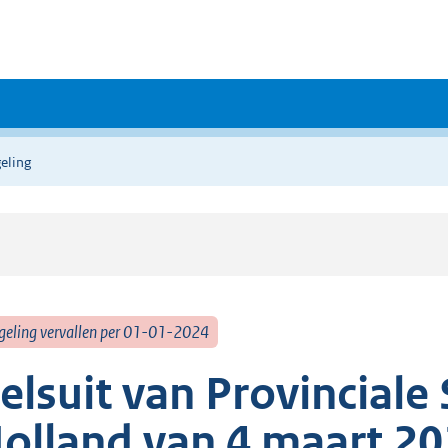
eling
geling vervallen per 01-01-2024
elsuit van Provinciale
olland van 4 maart 2