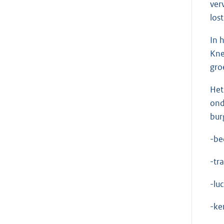
ver
los
In 
Kne
gro
Het
ond
bur
-be
-tr
-lu
-ke