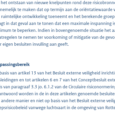
het ontstaan van nieuwe knelpunten rond deze risicobron
nemelijk te maken dat op termijn aan de oriëntatiewaarde w
 ruimtelijke ontwikkeling toeneemt en het berekende groepsr
agt in dat geval aan te tonen dat een maximale inspanning 
imum te beperken. Indien in bovengenoemde situatie het aa
tregelen te nemen ter voorkoming of mitigatie van de gevolg
r eigen besluiten invulling aan geeft.
passingsbereik
basis van artikel 13 van het Besluit externe veiligheid inricht
sleidingen en tot artikelen 6 en 7 van het Conceptbesluit ext
is van paragraaf 3.3 jo. 6.1.2 van de Circulaire risiconormeri
antwoord worden in de in deze artikelen genoemde besluiten
 andere manier en niet op basis van het Besluit externe veil
epsrisicobeleid vanwege luchtvaart in de omgeving van Rott