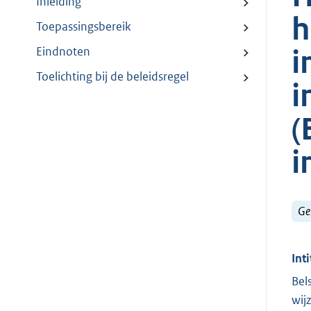
Inleiding
h
Toepassingsbereik
i
Eindnoten
Toelichting bij de beleidsregel
i
(
i
Ge
Inti
Bel
wij