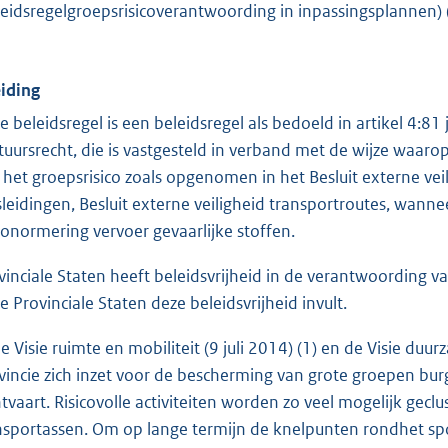
leidsregelgroepsrisicoverantwoording in inpassingsplannen) 
eiding
e beleidsregel is een beleidsregel als bedoeld in artikel 4:81 
tuursrecht, die is vastgesteld in verband met de wijze waar
 het groepsrisico zoals opgenomen in het Besluit externe veili
sleidingen, Besluit externe veiligheid transportroutes, wanneer
iconormering vervoer gevaarlijke stoffen.
vinciale Staten heeft beleidsvrijheid in de verantwoording v
ze Provinciale Staten deze beleidsvrijheid invult.
de Visie ruimte en mobiliteit (9 juli 2014) (1) en de Visie du
vincie zich inzet voor de bescherming van grote groepen bur
htvaart. Risicovolle activiteiten worden zo veel mogelijk gec
nsportassen. Om op lange termijn de knelpunten rondhet spo