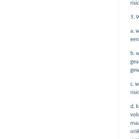
ris
3. 
a. 
een
b. 
gea
gew
c. 
ris
d. 
vol
maa
ori