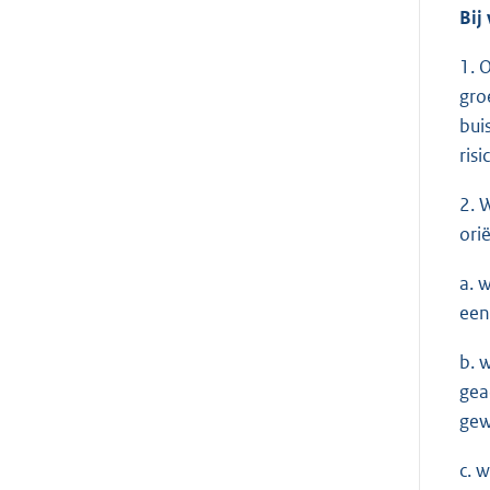
Bij
1. 
gro
bui
ris
2. 
ori
a. 
een
b. 
gea
gew
c. 