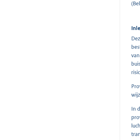
(Be
Inl
Dez
bes
van
bui
ris
Pro
wij
In 
pro
luc
tra