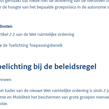
dt gemaakt dat mede met de uitvoering van de hierboven b
r de hoogte van het bepaalde groepsrisico in de autonome si
dnoten
rtikel 2.2 van de Wet ruimtelijke ordening
ie de Toelichting Toepassingsbereik
elichting bij de beleidsregel
gemeen
het kader van de nieuwe Wet ruimtelijke ordening is sinds 2 ju
mte en Mobiliteit het beschermen van grote groepen mensen
itie.