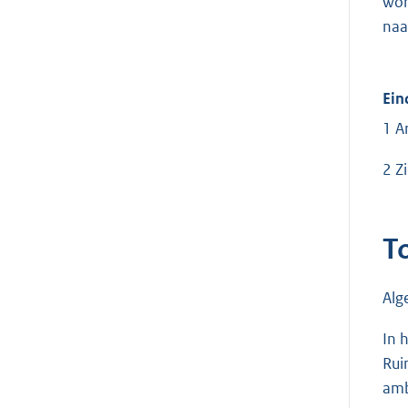
wor
naa
Ein
1 A
2 Z
To
Al
In 
Rui
amb