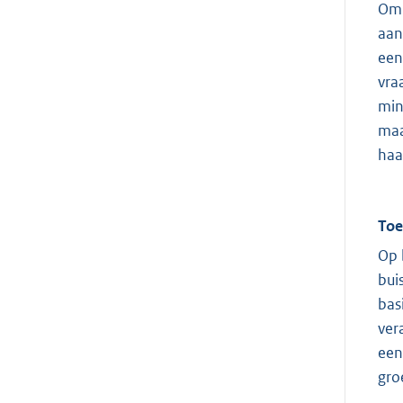
Om 
aan
een
vra
min
maa
haa
Toe
Op 
bui
bas
ver
een
gro