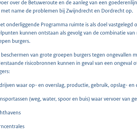
voer over de Betuweroute en de aanleg van een goederenlijn
t met name de problemen bij Zwijndrecht en Dordrecht op.
het onderliggende Programma ruimte is als doel vastgelegd
lpunten kunnen ontstaan als gevolg van de combinatie van ri
epen burgers.
 beschermen van grote groepen burgers tegen ongevallen met
erstaande risicobronnen kunnen in geval van een ongeval o
gers:
drijven waar op- en overslag, productie, gebruik, opslag- en 
ansportassen (weg, water, spoor en buis) waar vervoer van gev
chthavens
rncentrales