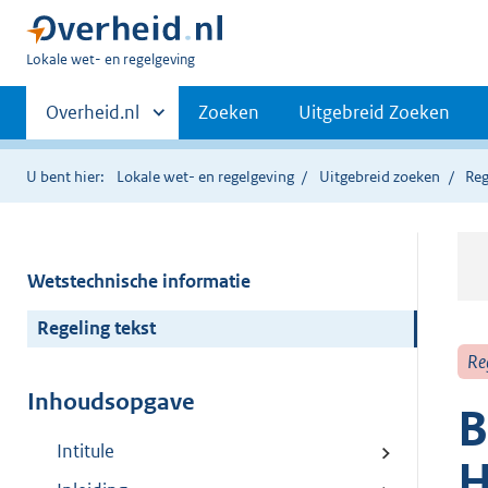
U
Lokale wet- en regelgeving
bent
Primaire
hier:
Andere
Overheid.nl
Zoeken
Uitgebreid Zoeken
sites
navigatie
binnen
U bent hier:
Lokale wet- en regelgeving
Uitgebreid zoeken
Reg
Wetstechnische informatie
Regeling tekst
Re
Inhoudsopgave
B
Intitule
H