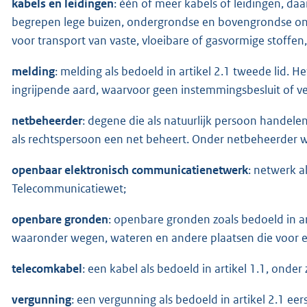
kabels en leidingen
: één of meer kabels of leidingen, d
begrepen lege buizen, ondergrondse en bovengrondse o
voor transport van vaste, vloeibare of gasvormige stoffen,
melding
: melding als bedoeld in artikel 2.1 tweede lid.
ingrijpende aard, waarvoor geen instemmingsbesluit of ve
netbeheerder
: degene die als natuurlijk persoon handele
als rechtspersoon een net beheert. Onder netbeheerder w
openbaar elektronisch communicatienetwerk
: netwerk a
Telecommunicatiewet;
openbare gronden
: openbare gronden zoals bedoeld in a
waaronder wegen, wateren en andere plaatsen die voor ee
telecomkabel
: een kabel als bedoeld in artikel 1.1, onde
vergunning
: een vergunning als bedoeld in artikel 2.1 eer