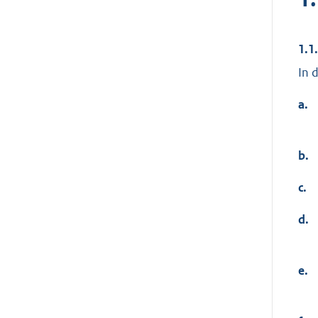
1.1
In 
a.
b.
c.
d.
e.