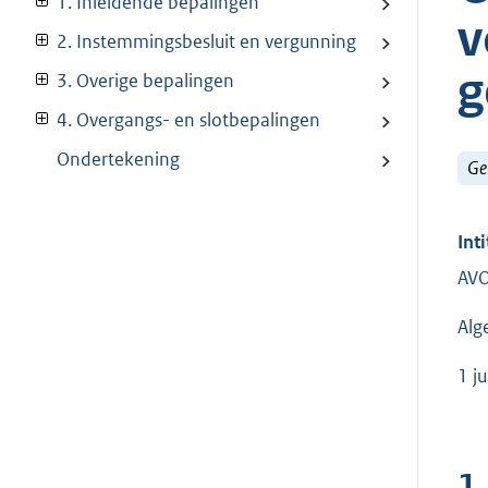
1. Inleidende bepalingen
v
2. Instemmingsbesluit en vergunning
g
3. Overige bepalingen
4. Overgangs- en slotbepalingen
Ondertekening
Ge
Inti
AVO
Alg
1 j
1