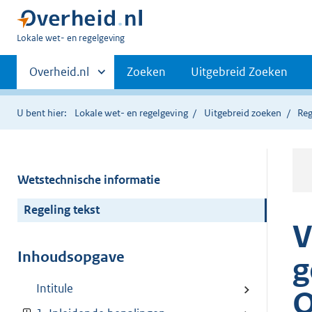
U
Lokale wet- en regelgeving
bent
Primaire
hier:
Andere
Overheid.nl
Zoeken
Uitgebreid Zoeken
sites
navigatie
binnen
U bent hier:
Lokale wet- en regelgeving
Uitgebreid zoeken
Reg
Wetstechnische informatie
Regeling tekst
V
Inhoudsopgave
g
Intitule
O