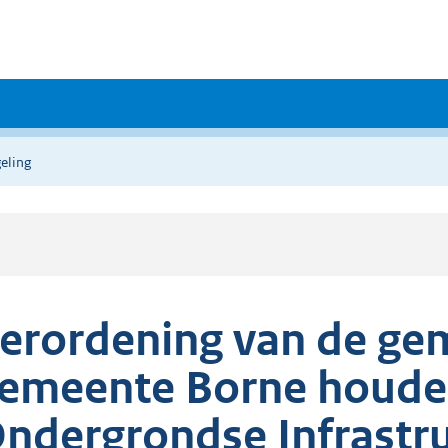
eling
erordening van de ge
emeente Borne houden
ndergrondse Infrastr