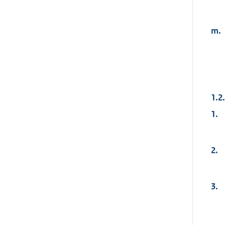
m.
1.2
1.
2.
3.