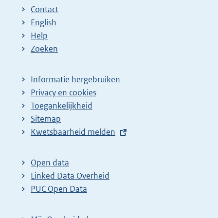
Contact
English
Help
Zoeken
Informatie hergebruiken
Privacy en cookies
Toegankelijkheid
Sitemap
E
Kwetsbaarheid melden
x
t
Open data
e
Linked Data Overheid
r
PUC Open Data
n
e