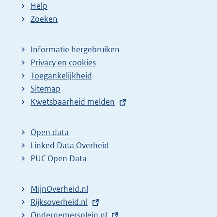
Help
Zoeken
Informatie hergebruiken
Privacy en cookies
Toegankelijkheid
Sitemap
E
Kwetsbaarheid melden
x
t
Open data
e
Linked Data Overheid
r
PUC Open Data
n
e
MijnOverheid.nl
l
E
Rijksoverheid.nl
i
x
E
Ondernemersplein.nl