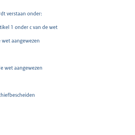
dt verstaan onder:
tikel 1 onder c van de wet
de wet aangewezen
 de wet aangewezen
rchiefbescheiden