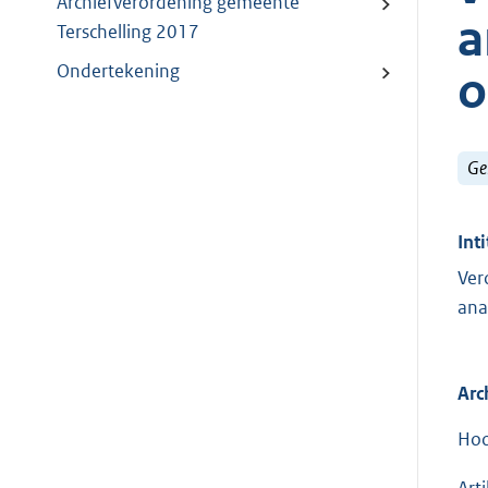
Archiefverordening gemeente
a
Terschelling 2017
Ondertekening
o
Ge
Inti
Ver
ana
Arc
Hoo
Arti