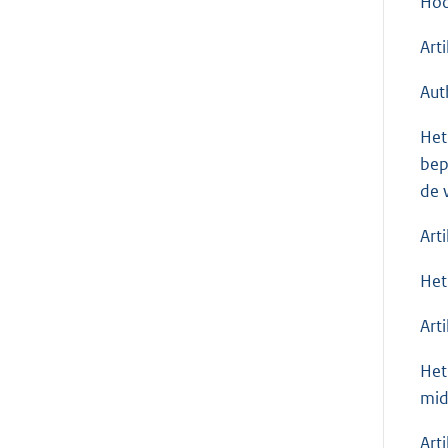
Hoo
Art
Aut
Het
bep
de 
Art
Het
Art
Het
mid
Art