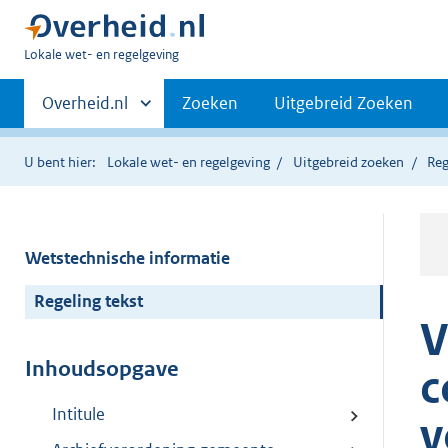
U
Lokale wet- en regelgeving
bent
Primaire
hier:
Andere
Overheid.nl
Zoeken
Uitgebreid Zoeken
sites
navigatie
binnen
U bent hier:
Lokale wet- en regelgeving
Uitgebreid zoeken
Reg
Wetstechnische informatie
Regeling tekst
V
Inhoudsopgave
c
Intitule
v