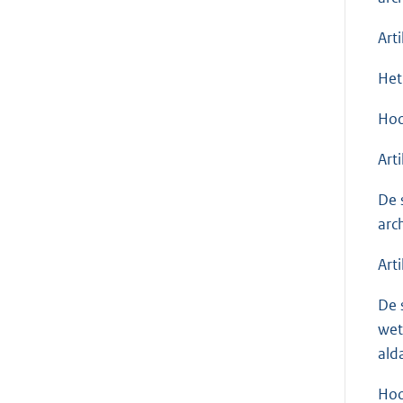
Art
Het
Hoo
Art
De 
arc
Art
De 
wet
ald
Hoo