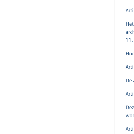
Art
Het
arc
11.
Hoo
Art
De 
Art
Dez
wor
Art