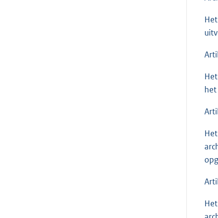
Het
uit
Art
Het
het
Art
Het
arc
opg
Art
Het
arc