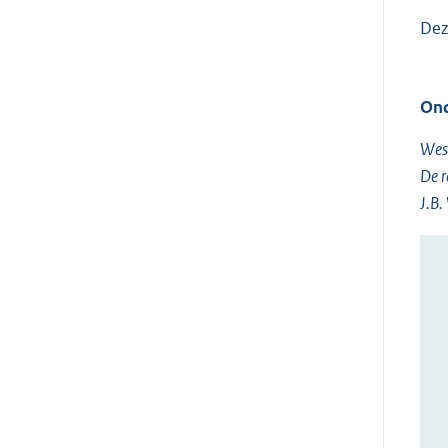
Dez
Ond
West
De 
J.B.