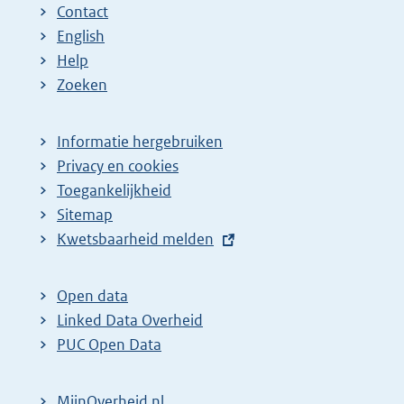
Contact
English
Help
Zoeken
Informatie hergebruiken
Privacy en cookies
Toegankelijkheid
Sitemap
E
Kwetsbaarheid melden
x
t
Open data
e
Linked Data Overheid
r
PUC Open Data
n
e
MijnOverheid.nl