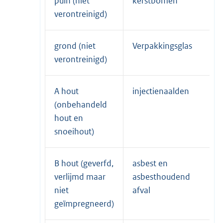
puin (niet
kerstbomen
verontreinigd)
grond (niet
Verpakkingsglas
verontreinigd)
A hout
injectienaalden
(onbehandeld
hout en
snoeihout)
B hout (geverfd,
asbest en
verlijmd maar
asbesthoudend
niet
afval
geïmpregneerd)