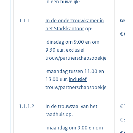
in een huwelijk:
1.1.1.1
In de ondertrouwkamer
in
GRAT
het Stadskantoor
op:
€ 65,
·dinsdag om 9.00 en om
9.30 uur,
exclusief
trouw/partnerschapsboekje
·maandag tussen 11.00 en
13.00 uur,
inclusief
trouw/partnerschapsboekje
1.1.1.2
In de trouwzaal van het
€ 195
raadhuis op:
€ 390
·maandag om 9.00 en om
€ 610