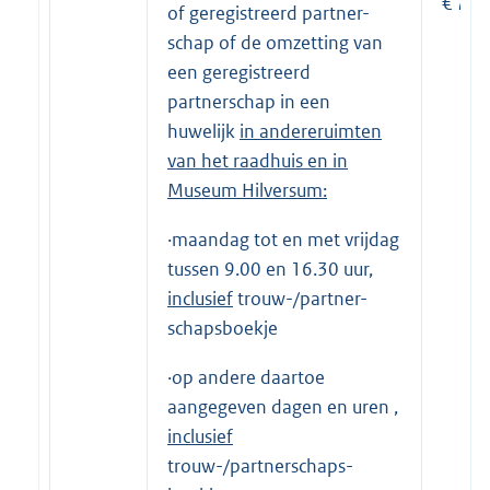
€ 710
of geregistreerd partner-
schap of de omzetting van
een geregistreerd
partnerschap in een
huwelijk
in
andere
ruimten
van het raadhuis en
in
Museum Hilversum
:
·maandag tot en met vrijdag
tussen 9.00 en 16.30 uur,
inclusief
trouw-/partner-
schapsboekje
·op andere daartoe
aangegeven dagen en uren ,
inclusief
trouw-/partnerschaps-