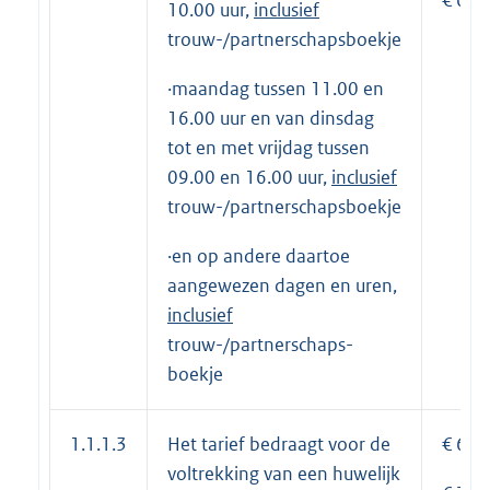
10.00 uur,
inclusief
trouw-/partnerschapsboekje
·maandag tussen 11.00 en
16.00 uur en van dinsdag
tot en met vrijdag tussen
09.00 en 16.00 uur,
inclusief
trouw-/partnerschapsboekje
·en op andere daartoe
aangewezen dagen en uren,
incl
usief
trouw-/partnerschaps-
boekje
1.1.1.3
Het tarief bedraagt voor de
€ 610
voltrekking van een huwelijk