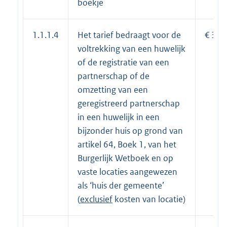
boekje
1.1.1.4
Het tarief bedraagt voor de
€ 390
voltrekking van een huwelijk
of de registratie van een
partnerschap of de
omzetting van een
geregistreerd partnerschap
in een huwelijk in een
bijzonder huis op grond van
artikel 64, Boek 1, van het
Burgerlijk Wetboek en op
vaste locaties aangewezen
als ‘huis der gemeente’
(
exclusief
kosten van locatie)