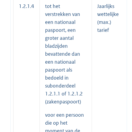
1.2.1.4
tot het
Jaarlijks
verstrekken van
wettelijke
een nationaal
(max.)
paspoort, een
tarief
groter aantal
bladzijden
bevattende dan
een nationaal
paspoort als
bedoeld in
subonderdeel
1.2.1.1 of 1.2.1.2
(zakenpaspoort)
voor een persoon
die op het
moment van de