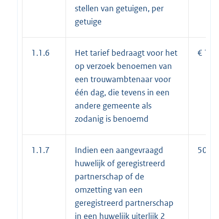
stellen van getuigen, per
getuige
1.1.6
Het tarief bedraagt voor het
€ 150
op verzoek benoemen van
een trouwambtenaar voor
één dag, die tevens in een
andere gemeente als
zodanig is benoemd
1.1.7
Indien een aangevraagd
50%
huwelijk of geregistreerd
partnerschap of de
omzetting van een
geregistreerd partnerschap
in een huwelijk uiterlijk 2