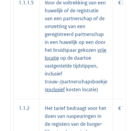
1.1.1.5
Voor de voltrekking van een
€ 710
huwelijk of de registratie
van een partnerschap of de
omzetting van een
geregistreerd partnerschap
in een huwelijk op een door
het bruidspaar gekozen
vrije
locatie
op de daartoe
vastgestelde tijdstippen,
inclusief
trouw-/partnerschapsboekje
(
exclusief
kosten locatie)
1.1.2
Het tarief bedraagt voor het
€ 15,
doen van naspeuringen in
de registers van de burger-