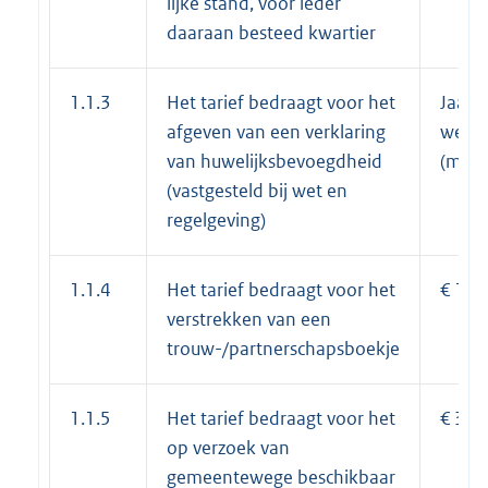
lijke stand, voor ieder
daaraan besteed kwartier
1.1.3
Het tarief bedraagt voor het
Jaarli
afgeven van een verklaring
wettel
van huwelijksbevoegdheid
(max.)
(vastgesteld bij wet en
regelgeving)
1.1.4
Het tarief bedraagt voor het
€ 16,
verstrekken van een
trouw-/partnerschapsboekje
1.1.5
Het tarief bedraagt voor het
€ 30,
op verzoek van
gemeentewege beschikbaar