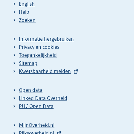
English
Help
Zoeken
Informatie hergebruiken
Privacy en cookies
Toegankelijkheid
Sitemap
E
Kwetsbaarheid melden
x
t
Open data
e
Linked Data Overheid
r
PUC Open Data
n
e
MijnOverheid.nl
l
E
Rijksoverheid.nl