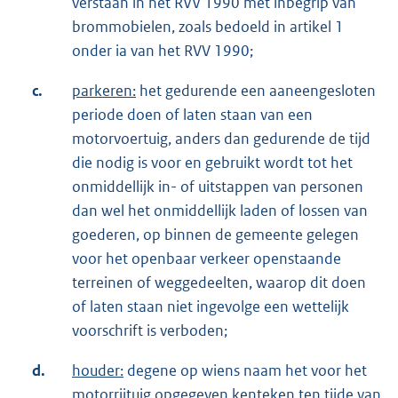
verstaan in het RVV 1990 met inbegrip van
brommobielen, zoals bedoeld in artikel 1
onder ia van het RVV 1990;
c.
parkeren:
het gedurende een aaneengesloten
periode doen of laten staan van een
motorvoertuig, anders dan gedurende de tijd
die nodig is voor en gebruikt wordt tot het
onmiddellijk in- of uitstappen van personen
dan wel het onmiddellijk laden of lossen van
goederen, op binnen de gemeente gelegen
voor het openbaar verkeer openstaande
terreinen of weggedeelten, waarop dit doen
of laten staan niet ingevolge een wettelijk
voorschrift is verboden;
d.
houder:
degene op wiens naam het voor het
motorrijtuig opgegeven kenteken ten tijde van