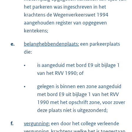
het parkeren was ingeschreven in het
krachtens de Wegenverkeerswet 1994
aangehouden register van opgegeven
kentekens;
e.
belanghebbendenplaats:
een parkeerplaats
die:
•
is aangeduid met bord E9 uit bijlage 1
van het RVV 1990; of
•
gelegen is binnen een zone aangeduid
met bord E9 uit bijlage 1 van het RVV
1990 met het opschrift zone, voor zover
deze plaats niet is uitgezonderd;
f.
vergunning:
een door het college verleende
vergunning, krachtens welke het is toegestaan