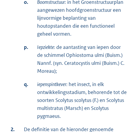
o.
Boomstructuur:
in het Groenstructuurplan
aangewezen hoofdgroenstructuur een
lijnvormige beplanting van
houtopstanden die een functioneel
geheel vormen.
p.
Iepziekte:
de aantasting van iepen door
de schimmel Ophiostoma ulmi (Buism.)
Nannf. (syn. Ceratocystis ulmi (Buism.) C.
Moreau);
q.
iepenspintkever:
het insect, in elk
ontwikkelingsstadium, behorende tot de
soorten Scolytus scolytus (F.) en Scolytus
multistratus (Marsch) en Scolytus
pygmaeus.
2.
De definitie van de hieronder genoemde