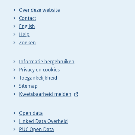
Over deze website
Contact
English
Help
Zoeken
Informatie hergebruiken
Privacy en cookies
Toegankelijkheid
Sitemap
E
Kwetsbaarheid melden
x
t
Open data
e
Linked Data Overheid
r
PUC Open Data
n