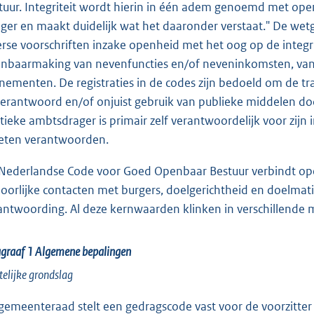
tuur. Integriteit wordt hierin in één adem genoemd met openh
eger en maakt duidelijk wat het daaronder verstaat." De wet
erse voorschriften inzake openheid met het oog op de integr
nbaarmaking van nevenfuncties en/of neveninkomsten, van g
nementen. De registraties in de codes zijn bedoeld om de t
erantwoord en/of onjuist gebruik van publieke middelen d
itieke ambtsdrager is primair zelf verantwoordelijk voor zijn in
ten verantwoorden.
Nederlandse Code voor Goed Openbaar Bestuur verbindt open
oorlijke contacten met burgers, doelgerichtheid en doelmatig
antwoording. Al deze kernwaarden klinken in verschillende 
agraaf 1
Algemene bepalingen
elijke grondslag
gemeenteraad stelt een gedragscode vast voor de voorzitter