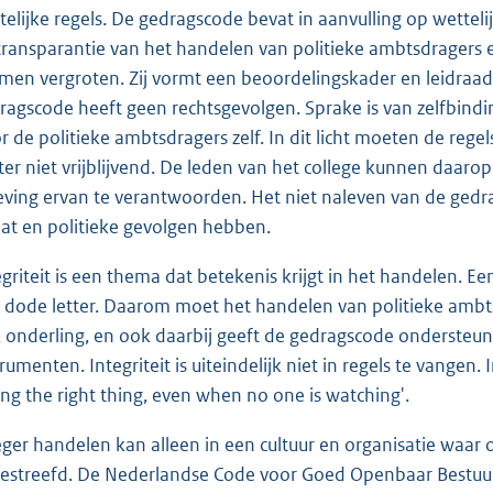
telijke regels. De gedragscode bevat in aanvulling op wettel
transparantie van het handelen van politieke ambtsdragers 
men vergroten. Zij vormt een beoordelingskader en leidraad bi
ragscode heeft geen rechtsgevolgen. Sprake is van zelfbindi
r de politieke ambtsdragers zelf. In dit licht moeten de reg
ter niet vrijblijvend. De leden van het college kunnen daaro
eving ervan te verantwoorden. Het niet naleven van de gedr
at en politieke gevolgen hebben.
egriteit is een thema dat betekenis krijgt in het handelen. Een
 dode letter. Daarom moet het handelen van politieke ambts
 onderling, en ook daarbij geeft de gedragscode ondersteunin
trumenten. Integriteit is uiteindelijk niet in regels te vangen
ing the right thing, even when no one is watching'.
eger handelen kan alleen in een cultuur en organisatie wa
estreefd. De Nederlandse Code voor Goed Openbaar Bestu