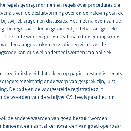
ijke regels gedragsnormen en regels over procedures die
evenals van de besluitvorming over en de naleving van de
j twijfel, vragen en discussies. Het niet naleven van de
ng. De regels worden in gezamenlijk debat vastgesteld
els in de code worden gezien. Dat maakt de gedragscode
p worden aangesproken en zij dienen zich over de
agscode kan dus wel onderdeel worden van politiek
 integriteitsbeleid dat alleen op papier bestaat is slechts
dragers regelmatig onderwerp van gesprek zijn, juist
g. De code en de voorgestelde registraties zijn
. In de woorden van de schrijver C.S. Lewis gaat het om
ar ook de andere waarden van goed bestuur worden
ur benoemt een aantal kernwaarden van goed openbaar