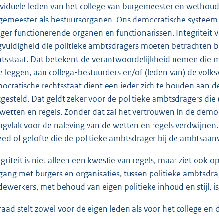
ividuele leden van het college van burgemeester en wethouder
gemeester als bestuursorganen. Ons democratische systeem
eger functionerende organen en functionarissen. Integriteit 
gvuldigheid die politieke ambtsdragers moeten betrachten bij
htsstaat. Dat betekent de verantwoordelijkheid nemen die 
te leggen, aan collega-bestuurders en/of (leden van) de vol
ocratische rechtsstaat dient een ieder zich te houden aan de
tgesteld. Dat geldt zeker voor de politieke ambtsdragers di
 wetten en regels. Zonder dat zal het vertrouwen in de dem
agvlak voor de naleving van de wetten en regels verdwijnen.
eed of gelofte die de politieke ambtsdrager bij de ambtsaanv
egriteit is niet alleen een kwestie van regels, maar ziet oo
ang met burgers en organisaties, tussen politieke ambtsdra
ewerkers, met behoud van eigen politieke inhoud en stijl, is
raad stelt zowel voor de eigen leden als voor het college en