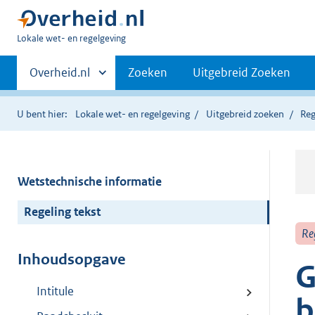
U
Lokale wet- en regelgeving
bent
Primaire
hier:
Andere
Overheid.nl
Zoeken
Uitgebreid Zoeken
sites
navigatie
binnen
U bent hier:
Lokale wet- en regelgeving
Uitgebreid zoeken
Reg
Wetstechnische informatie
Regeling tekst
Re
Inhoudsopgave
G
Intitule
b