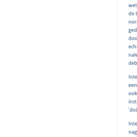
wet
de 
nor
ged
doo
ech
nal
deb
Int
een
ook
ins
'do
Int
nag