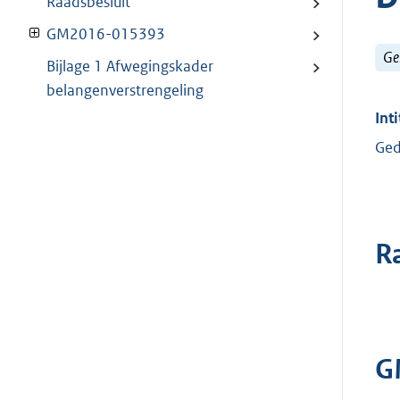
Raadsbesluit
GM2016-015393
Ge
Bijlage 1 Afwegingskader
belangenverstrengeling
Inti
Ged
R
G