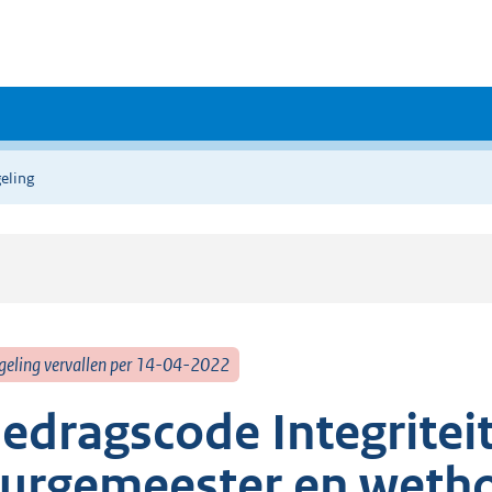
eling
geling vervallen per 14-04-2022
edragscode Integriteit
urgemeester en weth